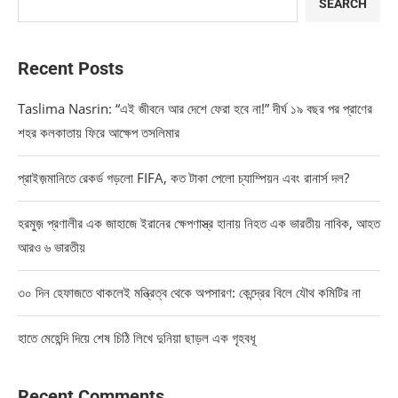
SEARCH
Recent Posts
Taslima Nasrin: “এই জীবনে আর দেশে ফেরা হবে না!” দীর্ঘ ১৯ বছর পর প্রাণের
শহর কলকাতায় ফিরে আক্ষেপ তসলিমার
প্রাইজ়মানিতে রেকর্ড গড়লো FIFA, কত টাকা পেলো চ্যাম্পিয়ন এবং রানার্স দল?
হরমুজ় প্রণালীর এক জাহাজে ইরানের ক্ষেপণাস্ত্র হানায় নিহত এক ভারতীয় নাবিক, আহত
আরও ৬ ভারতীয়
৩০ দিন হেফাজতে থাকলেই মন্ত্রিত্ব থেকে অপসারণ: কেন্দ্রের বিলে যৌথ কমিটির না
হাতে মেহেন্দি দিয়ে শেষ চিঠি লিখে দুনিয়া ছাড়ল এক গৃহবধূ
Recent Comments