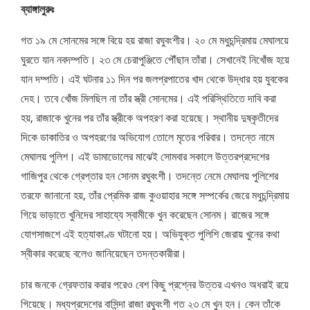
ব্যাঙ্গালুরুঃ
গত ১৯ মে সোনমের সঙ্গে বিয়ে হয় রাজা রঘুবংশীর। ২০ মে মধুচন্দ্রিমায় মেঘালয়ে
ঘুরতে যান নবদম্পতি। ২৩ মে চেরাপুঞ্জিতে পৌঁছান তাঁরা। সেখানেই নিখোঁজ হয়ে
যান দম্পতি। এই ঘটনার ১১ দিন পর জলপ্রপাতের খাদ থেকে উদ্ধার হয় যুবকের
দেহ। তবে খোঁজ মিলছিল না তাঁর স্ত্রী সোনমের। এই পরিস্থিতিতে দাবি করা
হয়, রাজাকে খুনের পর তাঁর স্ত্রীকে অপহরণ করা হয়েছে। স্থানীয় দুষ্কৃতীদের
দিকে ডাকাতির ও অপহরণের অভিযোগ তোলে মৃতের পরিবার। তদন্তে নামে
মেঘালয় পুলিশ। এই ডামাডোলের মাঝেই সোমবার সকালে উত্তরপ্রদেশের
গাজিপুর থেকে গ্রেপ্তার হন সোনম রঘুবংশী। তদন্তে নেমে মেঘালয় পুলিশের
তরফে জানানো হয়, তাঁর প্রেমিক রাজ কুওয়াহার সঙ্গে সম্পর্কের জেরে মধুচন্দ্রিমায়
গিয়ে ভাড়াতে খুনিদের সাহায্যে স্বামীকে খুন করেছেন সোনম। রাজের সঙ্গে
যোগসাজশে এই হত্যাকাণ্ড ঘটানো হয়। অভিযুক্ত পুলিশি জেরায় খুনের কথা
স্বীকার করেছে বলেও জানিয়েছেন তদন্তকারীরা।
চার জনকে গ্রেফতার করার পরেও বেশ কিছু প্রশ্নের উত্তর এখনও অধরাই রয়ে
গিয়েছে। মধ্যপ্রদেশের বাসিন্দা রাজা রঘুবংশী গত ২৩ মে খুন হন। কেন তাঁকে