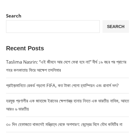
Search
SEARCH
Recent Posts
Taslima Nasrin: “এই জীবনে আর দেশে ফেরা হবে না!” দীর্ঘ ১৯ বছর পর প্রাণের
শহর কলকাতায় ফিরে আক্ষেপ তসলিমার
প্রাইজ়মানিতে রেকর্ড গড়লো FIFA, কত টাকা পেলো চ্যাম্পিয়ন এবং রানার্স দল?
হরমুজ় প্রণালীর এক জাহাজে ইরানের ক্ষেপণাস্ত্র হানায় নিহত এক ভারতীয় নাবিক, আহত
আরও ৬ ভারতীয়
৩০ দিন হেফাজতে থাকলেই মন্ত্রিত্ব থেকে অপসারণ: কেন্দ্রের বিলে যৌথ কমিটির না