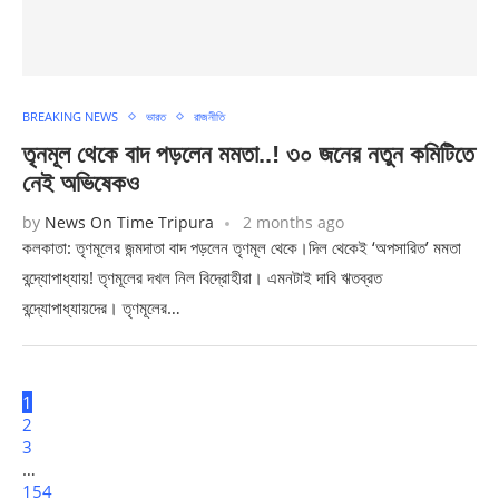
BREAKING NEWS
ভারত
রাজনীতি
তৃনমূল থেকে বাদ পড়লেন মমতা..! ৩০ জনের নতুন কমিটিতে
নেই অভিষেকও
by
News On Time Tripura
2 months ago
কলকাতা: তৃণমূলের জন্মদাতা বাদ পড়লেন তৃণমূল থেকে।দিল থেকেই ‘অপসারিত’ মমতা
বন্দ্যোপাধ্যায়! তৃণমূলের দখল নিল বিদ্রোহীরা। এমনটাই দাবি ঋতব্রত
বন্দ্যোপাধ্যায়দের। তৃণমূলের…
1
2
3
…
154