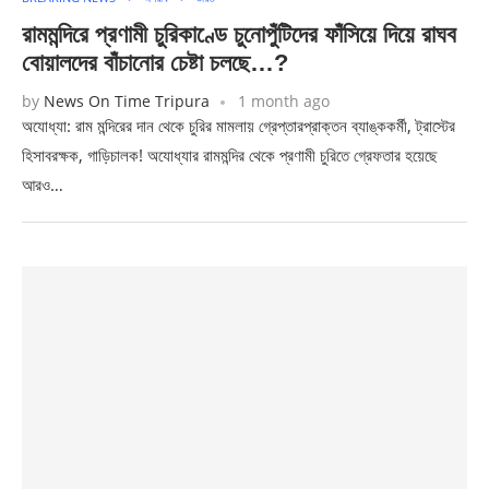
রামমন্দিরে প্রণামী চুরিকাণ্ডে চুনোপুঁটিদের ফাঁসিয়ে দিয়ে রাঘব
বোয়ালদের বাঁচানোর চেষ্টা চলছে…?
by
News On Time Tripura
1 month ago
অযোধ্যা: রাম মন্দিরের দান থেকে চুরির মামলায় গ্রেপ্তারপ্রাক্তন ব্যাঙ্ককর্মী, ট্রাস্টের
হিসাবরক্ষক, গাড়িচালক! অযোধ্যার রামমন্দির থেকে প্রণামী চুরিতে গ্রেফতার হয়েছে
আরও…