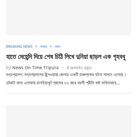
BREAKING NEWS
অপরাধ
ভারত
হাতে মেহেন্দি দিয়ে শেষ চিঠি লিখে দুনিয়া ছাড়ল এক গৃহবধূ
by
News On Time Tripura
4 weeks ago
মধ্যপ্রদেশ: মধ্যপ্রদেশের ছিন্দওয়ারা জেলায় একটি চাঞ্চল্যকর ঘটনা সামনে এসেছে।
চৌরাই থানা এলাকার চানহিয়াখুর্দ গ্রামের ৩২ বছর বয়সী প্রীতি বর্মা কথিতভাবে…