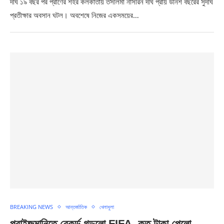
দীর্ঘ ১৯ বছর পর প্রাণের শহর কলকাতায় তসলিমা নাসরিন দীর্ঘ প্রায় উনিশ বছরের সুদীর্ঘ
প্রতীক্ষার অবসান ঘটল। অবশেষে নিজের একসময়ের…
BREAKING NEWS
আন্তর্জাতিক
খেলাধুলা
প্রাইজ়মানিতে রেকর্ড গড়লো FIFA, কত টাকা পেলো