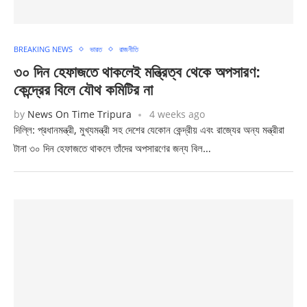
BREAKING NEWS
ভারত
রাজনীতি
৩০ দিন হেফাজতে থাকলেই মন্ত্রিত্ব থেকে অপসারণ:
কেন্দ্রের বিলে যৌথ কমিটির না
by
News On Time Tripura
4 weeks ago
দিল্লি: প্রধানমন্ত্রী, মুখ্যমন্ত্রী সহ দেশের যেকোন কেন্দ্রীয় এবং রাজ্যের অন্য মন্ত্রীরা
টানা ৩০ দিন হেফাজতে থাকলে তাঁদের অপসারণের জন্য বিল…