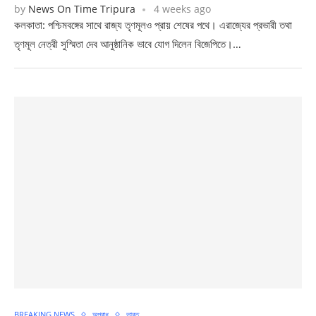
by
News On Time Tripura
4 weeks ago
কলকাতা: পশ্চিমবঙ্গের সাথে রাজ্য তৃণমূলও প্রায় শেষের পথে। এরাজ্যের প্রভারী তথা
তৃণমূল নেত্রী সুস্মিতা দেব আনুষ্ঠানিক ভাবে যোগ দিলেন বিজেপিতে।…
BREAKING NEWS
অপরাধ
ভারত