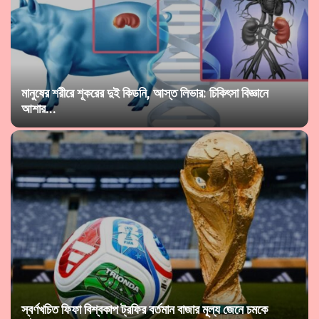
মানুষের শরীরে শূকরের দুই কিডনি, আস্ত লিভার: চিকিৎসা বিজ্ঞানে
আশার...
স্বর্ণখচিত ফিফা বিশ্বকাপ ট্রফির বর্তমান বাজার মূল্য জেনে চমকে