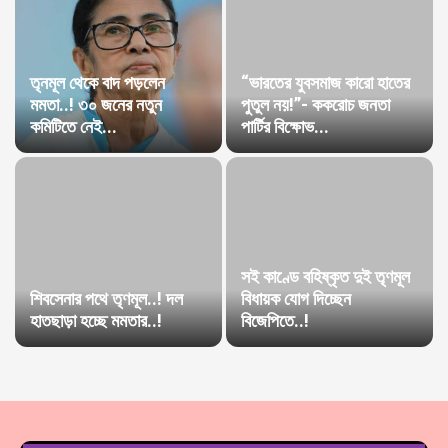
তৃনমূল থেকে বাদ পড়লেন
“ভারতের যুবসমাজ কারো হাতের
মমতা..! ৩০ জনের নতুন
পুতুল নয়!”- ককরোচ জনতা
কমিটিতে নেই...
পার্টির বিক্ষোভ...
সই কাণ্ডে বহিষ্কৃত দুই তৃণমূল
শিবসেনার পথে তৃণমূল..! দল
বিধায়ক যোগ দিচ্ছেন
হাতছাড়া হচ্ছে মমতার..!
বিজেপিতে..!