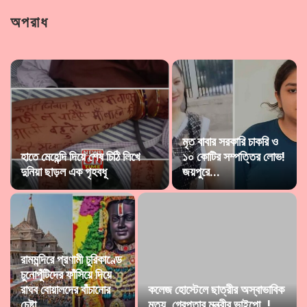
অপরাধ
মৃত বাবার সরকারি চাকরি ও
হাতে মেহেন্দি দিয়ে শেষ চিঠি লিখে
১০ কোটির সম্পত্তির লোভ!
দুনিয়া ছাড়ল এক গৃহবধূ
জয়পুরে...
রামমন্দিরে প্রণামী চুরিকাণ্ডে
চুনোপুঁটিদের ফাঁসিয়ে দিয়ে
রাঘব বোয়ালদের বাঁচানোর
কলেজ হোস্টেলে ছাত্রীর অস্বাভাবিক
চেষ্টা...
মৃত্যু, গ্রেপ্তার মন্ত্রীর ভাইপো..!