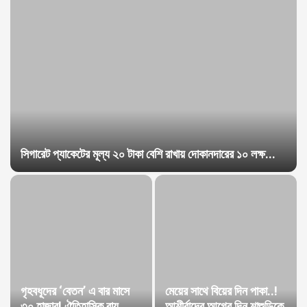
সিগারেট প্যাকেটের মূল্য ২০ টাকা বেশি রাখায় দোকানদারের ১০ লক্ষ...
গৃহবধূদের ‘বেতন’ এ বার মাসে
মেয়ের সাথে বিয়ের দিন পাকা..!
৩০ হাজার! ঐতিহাসিক রায়
আশীর্বাদের আগের দিন শাশুড়িকে