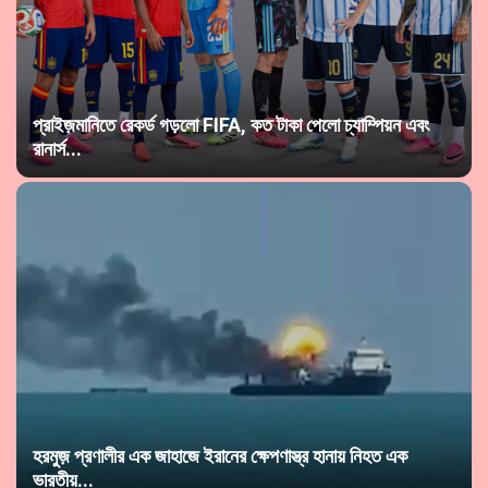
প্রাইজ়মানিতে রেকর্ড গড়লো FIFA, কত টাকা পেলো চ্যাম্পিয়ন এবং
রানার্স...
হরমুজ় প্রণালীর এক জাহাজে ইরানের ক্ষেপণাস্ত্র হানায় নিহত এক
ভারতীয়...