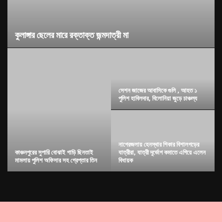
কুলাঙ্গার ছেলের মারে রক্তাক্ত জন্মদাত্রী মা
সেশন জাজের আবাসিকে গুলি , আহত ১
পুলিশ হাবিলদার, বিলোনিয়া জুড়ে চাঞ্চল্য
নাগেরজলায় হেনস্থার শিকার বিশালগড়ের
কাঞ্চনপুরের সুপারি বোঝাই গাড়ি ছিনতাই
যাত্রীরা, যাত্রী দূর্ভোগ কমাতে এগিয়ে এলেন
মামলায় পুলিশ অফিসার সহ গ্রেপ্তার তিন
বিধায়ক