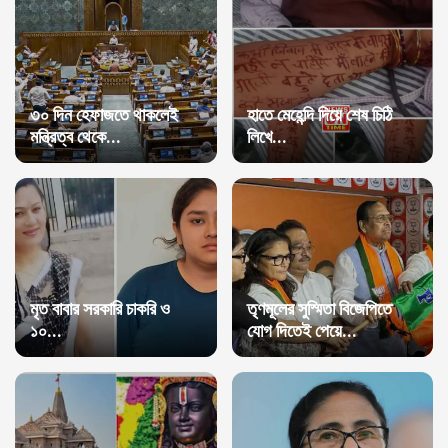
৩০ দিন হেফাজতে থাকলেই
হাতে মেহেন্দি দিয়ে শেষ চিঠি
মন্ত্রিত্ব থেকে...
লিখে...
মৃত বাবার সরকারি চাকরি ও
তৃণমূলের সুস্মিতা বিজেপিতে
১০...
যোগ দিতেই পেয়ে...