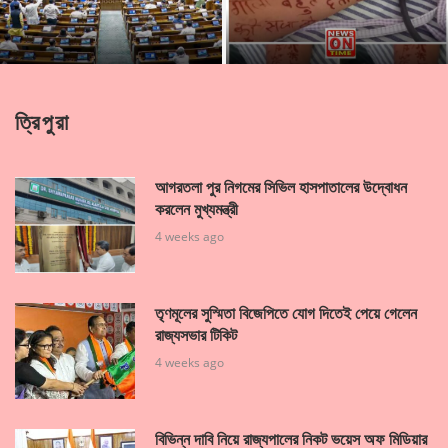
৩০ দিন হেফাজতে থাকলেই মন্ত্রিত্ব থেকে অপসারণ:
কেন্দ্রের বিলে যৌথ কমিটির না
হাতে মেহেন্দি দিয়ে শেষ চিঠি লিখে দুনিয়া ছাড়ল এক গৃহবধূ
ত্রিপুরা
আগরতলা পুর নিগমের সিভিল হাসপাতালের উদ্বোধন
করলেন মুখ্যমন্ত্রী
4 weeks ago
তৃণমূলের সুস্মিতা বিজেপিতে যোগ দিতেই পেয়ে গেলেন
রাজ্যসভার টিকিট
4 weeks ago
বিভিন্ন দাবি নিয়ে রাজ্যপালের নিকট ভয়েস অফ মিডিয়ার