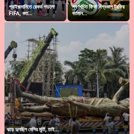
প্রাইজ়মানিতে রেকর্ড গড়লো
স্বর্ণখচিত ফিফা বিশ্বকাপ ট্রফির
FIFA, কত...
বর্তমান...
ঝড়ে দুলছিল মেসির মূর্তি, তাই...