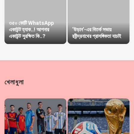
৩৫০ কোটি WhatsApp
একাউন্ট হ্যাক..! আপনার
‘উড়ান’-এর বিতর্ক সভায়
একাউন্ট সুরক্ষিত কি..?
রবীন্দ্রনাথের প্রাসঙ্গিকতা যাচাই
খেলাধুলা