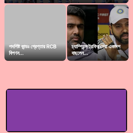
পদপিষ্ট কান্ডঃ গ্রেপ্তার RCB
চ্যাম্পিয়ন্স ট্রফির সেরা একাদশ
বিপণন...
বাছলেন...