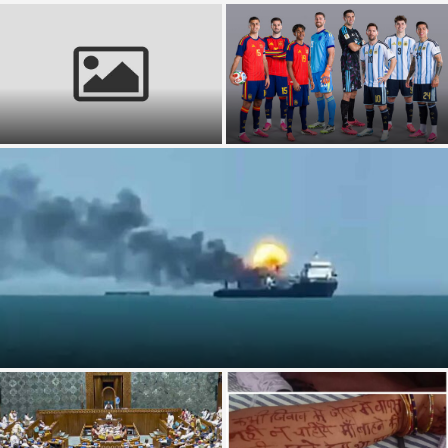
TASLIMA NASRIN: “এই জীবনে আর দেশে
প্রাইজ়মানিতে রেকর্ড গড়লো FIFA, কত টাকা পেলো
ফেরা হবে না!” দীর্ঘ ১৯ বছর...
চ্যাম্পিয়ন এবং রানার্স দল?
হরমুজ় প্রণালীর এক জাহাজে ইরানের ক্ষেপণাস্ত্র হানায় নিহত এক ভারতীয় নাবিক, আহত...