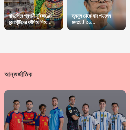
রামমন্দিরে প্রণামী চুরিকাণ্ডে
তৃনমূল থেকে বাদ পড়লেন
চুনোপুঁটিদের ফাঁসিয়ে দিয়ে...
মমতা..! ৩০...
আন্তর্জাতিক