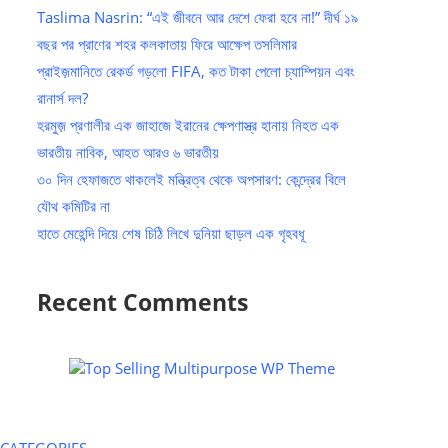
Taslima Nasrin: “এই জীবনে আর দেশে ফেরা হবে না!” দীর্ঘ ১৯
বছর পর প্রাণের শহর কলকাতায় ফিরে আক্ষেপ তসলিমার
প্রাইজ়মানিতে রেকর্ড গড়লো FIFA, কত টাকা পেলো চ্যাম্পিয়ন এবং
রানার্স দল?
হরমুজ় প্রণালীর এক জাহাজে ইরানের ক্ষেপণাস্ত্র হানায় নিহত এক
ভারতীয় নাবিক, আহত আরও ৬ ভারতীয়
৩০ দিন হেফাজতে থাকলেই মন্ত্রিত্ব থেকে অপসারণ: কেন্দ্রের বিলে
যৌথ কমিটির না
হাতে মেহেন্দি দিয়ে শেষ চিঠি লিখে দুনিয়া ছাড়ল এক গৃহবধূ
Recent Comments