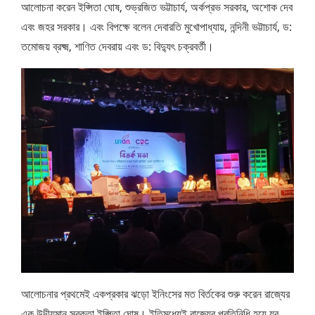
আলোচনা করেন ইপ্সিতা ঘোষ, শুভ্রজিত ভট্টাচার্য, অর্কপ্রভ সরকার, অশোক দেব
এবং জহর সরকার। এবং বিপক্ষে বলেন দেবারতি মুখোপাধ্যায়, নন্দিনী ভট্টাচার্য, ড:
তমোজয় ব্রক্ষ্ম, শাণিত দেবরায় এবং ড: বিদ্যুৎ চক্রবর্তী।
আলোচনার প্রথমেই একপ্রকার ঝড়ো ইনিংসের মত বির্তকের শুরু করেন রাজ্যের
এক উদীয়মান সুবক্তা ইপ্সিতা ঘোষ। ইতিমধ্যেই রাজ্যের প্রতিনিধি হয়ে যুব