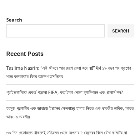
Search
SEARCH
Recent Posts
Taslima Nasrin: “এই জীবনে আর দেশে ফেরা হবে না!” দীর্ঘ ১৯ বছর পর প্রাণের
শহর কলকাতায় ফিরে আক্ষেপ তসলিমার
প্রাইজ়মানিতে রেকর্ড গড়লো FIFA, কত টাকা পেলো চ্যাম্পিয়ন এবং রানার্স দল?
হরমুজ় প্রণালীর এক জাহাজে ইরানের ক্ষেপণাস্ত্র হানায় নিহত এক ভারতীয় নাবিক, আহত
আরও ৬ ভারতীয়
৩০ দিন হেফাজতে থাকলেই মন্ত্রিত্ব থেকে অপসারণ: কেন্দ্রের বিলে যৌথ কমিটির না