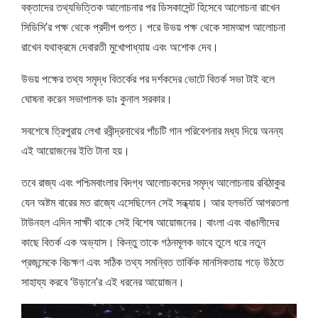
বক্তাদের তথ্যভিত্তিক আলোচনার পর ডিসকাসেন্ট হিসেবে আলোচনা রাখেন
সিডিসি’র পক্ষ থেকে প্রদীপ গুপ্ত। পরে উভয় পক্ষ থেকে সামআপ আলোচনা
রাখেন যথাক্রমে দেবারতী মুখোপাধ্যায় এবং অশোক দেব।
উভয় পক্ষের তথ্য সমৃদ্ধ বিতর্কের পর দর্শকদের ভোটে বিতর্ক সভা টাই বলে
ঘোষনা করেন সভাপালক ডাঃ কুনাল সরকার।
সবশেষে ত্রিপুরায় লেখা রবীন্দ্রনাথের পাঁচটি গান পরিবেশনার মধ্য দিয়ে অনন্য
এই আয়োজনের ইতি টানা হয়।
তবে রাজ্য এবং পশ্চিমবাংলার বিদগ্ধ আলোচকদের সমৃদ্ধ আলোচনায় রবিঠাকুর
যেন অষ্টম বারের মত রাজ্যে এসেছিলেন সেই সন্ধ্যায়। আর হলভর্তি আগরতলা
টাউনহল এদিন সাক্ষী থাকে সেই বিশেষ আয়োজনের। বাংলা এবং বাঙালীদের
কাছে বিতর্ক এক অভ্যাস। কিন্তু তাকে গঠনমূলক ভাবে তুলে ধরে নতুন
প্রজন্মেকে বিচক্ষণ এবং সঠিক তথ্য সমন্বিত তার্কিক মানসিকতায় গড়ে উঠতে
সাহায্য করবে ‘উড়ানে’র এই ধরনের আয়োজন।