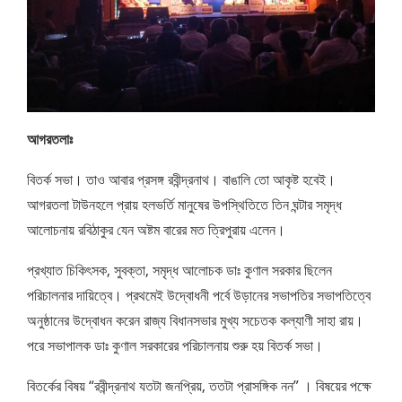
আগরতলাঃ
বিতর্ক সভা। তাও আবার প্রসঙ্গ রবীন্দ্রনাথ। বাঙালি তো আকৃষ্ট হবেই।
আগরতলা টাউনহলে প্রায় হলভর্তি মানুষের উপস্থিতিতে তিন ঘন্টার সমৃদ্ধ
আলোচনায় রবিঠাকুর যেন অষ্টম বারের মত ত্রিপুরায় এলেন।
প্রখ্যাত চিকিৎসক, সুবক্তা, সমৃদ্ধ আলোচক ডাঃ কুণাল সরকার ছিলেন
পরিচালনার দায়িত্বে। প্রথমেই উদ্বোধনী পর্বে উড়ানের সভাপতির সভাপতিত্বে
অনুষ্ঠানের উদ্বোধন করেন রাজ্য বিধানসভার মুখ্য সচেতক কল্যাণী সাহা রায়।
পরে সভাপালক ডাঃ কুণাল সরকারের পরিচালনায় শুরু হয় বিতর্ক সভা।
বিতর্কের বিষয় “রবীন্দ্রনাথ যতটা জনপ্রিয়, ততটা প্রাসঙ্গিক নন” । বিষয়ের পক্ষে