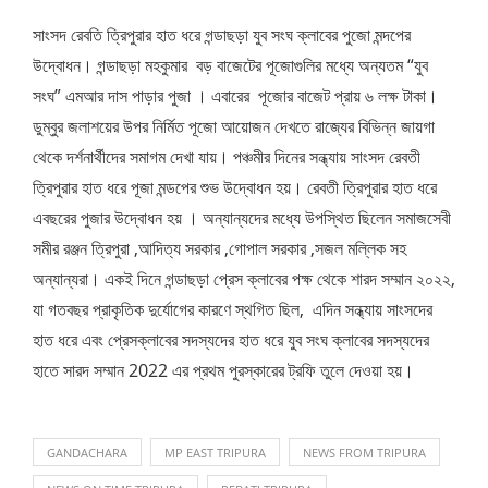
সাংসদ রেবতি ত্রিপুরার হাত ধরে গন্ডাছড়া যুব সংঘ ক্লাবের পুজো মন্দপের
উদ্বোধন। গন্ডাছড়া মহকুমার বড় বাজেটের পূজোগুলির মধ্যে অন্যতম “যুব
সংঘ” এমআর দাস পাড়ার পুজা । এবারের পূজোর বাজেট প্রায় ৬ লক্ষ টাকা।
ডুম্বুর জলাশয়ের উপর নির্মিত পূজো আয়োজন দেখতে রাজ্যের বিভিন্ন জায়গা
থেকে দর্শনার্থীদের সমাগম দেখা যায়। পঞ্চমীর দিনের সন্ধ্যায় সাংসদ রেবতী
ত্রিপুরার হাত ধরে পূজা মন্ডপের শুভ উদ্বোধন হয়। রেবতী ত্রিপুরার হাত ধরে
এবছরের পুজার উদ্বোধন হয় । অন্যান্যদের মধ্যে উপস্থিত ছিলেন সমাজসেবী
সমীর রঞ্জন ত্রিপুরা ,আদিত্য সরকার ,গোপাল সরকার ,সজল মল্লিক সহ
অন্যান্যরা। একই দিনে গন্ডাছড়া প্রেস ক্লাবের পক্ষ থেকে শারদ সম্মান ২০২২,
যা গতবছর প্রাকৃতিক দুর্যোগের কারণে স্থগিত ছিল, এদিন সন্ধ্যায় সাংসদের
হাত ধরে এবং প্রেসক্লাবের সদস্যদের হাত ধরে যুব সংঘ ক্লাবের সদস্যদের
হাতে সারদ সম্মান 2022 এর প্রথম পুরস্কারের ট্রফি তুলে দেওয়া হয়।
GANDACHARA
MP EAST TRIPURA
NEWS FROM TRIPURA