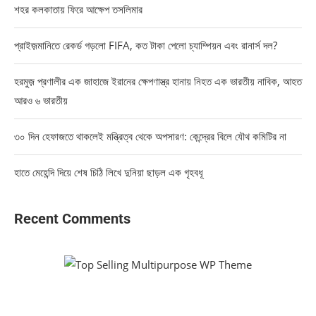
শহর কলকাতায় ফিরে আক্ষেপ তসলিমার
প্রাইজ়মানিতে রেকর্ড গড়লো FIFA, কত টাকা পেলো চ্যাম্পিয়ন এবং রানার্স দল?
হরমুজ় প্রণালীর এক জাহাজে ইরানের ক্ষেপণাস্ত্র হানায় নিহত এক ভারতীয় নাবিক, আহত
আরও ৬ ভারতীয়
৩০ দিন হেফাজতে থাকলেই মন্ত্রিত্ব থেকে অপসারণ: কেন্দ্রের বিলে যৌথ কমিটির না
হাতে মেহেন্দি দিয়ে শেষ চিঠি লিখে দুনিয়া ছাড়ল এক গৃহবধূ
Recent Comments