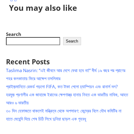
You may also like
Search
Search
Recent Posts
Taslima Nasrin: “এই জীবনে আর দেশে ফেরা হবে না!” দীর্ঘ ১৯ বছর পর প্রাণের
শহর কলকাতায় ফিরে আক্ষেপ তসলিমার
প্রাইজ়মানিতে রেকর্ড গড়লো FIFA, কত টাকা পেলো চ্যাম্পিয়ন এবং রানার্স দল?
হরমুজ় প্রণালীর এক জাহাজে ইরানের ক্ষেপণাস্ত্র হানায় নিহত এক ভারতীয় নাবিক, আহত
আরও ৬ ভারতীয়
৩০ দিন হেফাজতে থাকলেই মন্ত্রিত্ব থেকে অপসারণ: কেন্দ্রের বিলে যৌথ কমিটির না
হাতে মেহেন্দি দিয়ে শেষ চিঠি লিখে দুনিয়া ছাড়ল এক গৃহবধূ