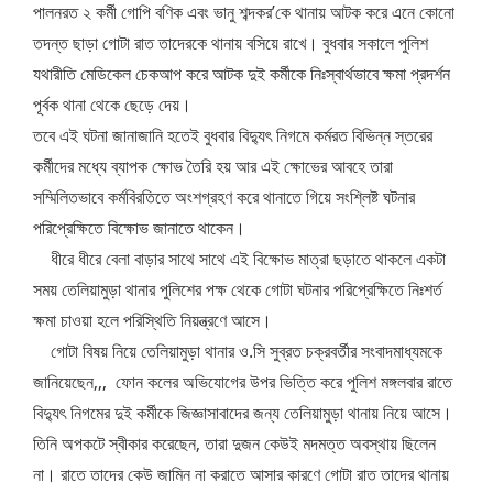
পালনরত ২ কর্মী গোপি বণিক এবং ভানু শব্দকর’কে থানায় আটক করে এনে কোনো
তদন্ত ছাড়া গোটা রাত তাদেরকে থানায় বসিয়ে রাখে। বুধবার সকালে পুলিশ
যথারীতি মেডিকেল চেকআপ করে আটক দুই কর্মীকে নিঃস্বার্থভাবে ক্ষমা প্রদর্শন
পূর্বক থানা থেকে ছেড়ে দেয়।
তবে এই ঘটনা জানাজানি হতেই বুধবার বিদ্যুৎ নিগমে কর্মরত বিভিন্ন স্তরের
কর্মীদের মধ্যে ব্যাপক ক্ষোভ তৈরি হয় আর এই ক্ষোভের আবহে তারা
সম্মিলিতভাবে কর্মবিরতিতে অংশগ্রহণ করে থানাতে গিয়ে সংশ্লিষ্ট ঘটনার
পরিপ্রেক্ষিতে বিক্ষোভ জানাতে থাকেন।
ধীরে ধীরে বেলা বাড়ার সাথে সাথে এই বিক্ষোভ মাত্রা ছড়াতে থাকলে একটা
সময় তেলিয়ামুড়া থানার পুলিশের পক্ষ থেকে গোটা ঘটনার পরিপ্রেক্ষিতে নিঃশর্ত
ক্ষমা চাওয়া হলে পরিস্থিতি নিয়ন্ত্রণে আসে।
গোটা বিষয় নিয়ে তেলিয়ামুড়া থানার ও.সি সুব্রত চক্রবর্তীর সংবাদমাধ্যমকে
জানিয়েছেন,,, ফোন কলের অভিযোগের উপর ভিত্তি করে পুলিশ মঙ্গলবার রাতে
বিদ্যুৎ নিগমের দুই কর্মীকে জিজ্ঞাসাবাদের জন্য তেলিয়ামুড়া থানায় নিয়ে আসে।
তিনি অপকটে স্বীকার করেছেন, তারা দুজন কেউই মদমত্ত অবস্থায় ছিলেন
না। রাতে তাদের কেউ জামিন না করাতে আসার কারণে গোটা রাত তাদের থানায়