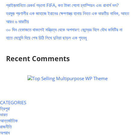
প্রাইজ়মানিতে রেকর্ড গড়লো FIFA, কত টাকা পেলো চ্যাম্পিয়ন এবং রানার্স দল?
হরমুজ় প্রণালীর এক জাহাজে ইরানের ক্ষেপণাস্ত্র হানায় নিহত এক ভারতীয় নাবিক, আহত
আরও ৬ ভারতীয়
৩০ দিন হেফাজতে থাকলেই মন্ত্রিত্ব থেকে অপসারণ: কেন্দ্রের বিলে যৌথ কমিটির না
হাতে মেহেন্দি দিয়ে শেষ চিঠি লিখে দুনিয়া ছাড়ল এক গৃহবধূ
Recent Comments
CATEGORIES
ত্রিপুরা
ভারত
আন্তর্জাতিক
রাজনীতি
অপরাধ