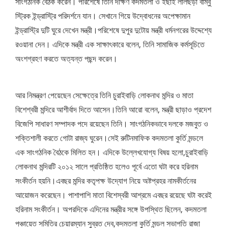
সাংগঠনিক বৈঠক করেন। পরিশেষে তিনি দক্ষিণ কদমতলা ও ইছাই লালছড়া বাম্বু
স্ট্রিক ইন্ড্রাস্ট্রি পরিদর্শনে যান। সেখানে গিয়ে উদ্বোধনের অপেক্ষামান
ইন্ড্রাস্ট্রি দুটি ঘুরে দেখেন মন্ত্রী।পরিশেষে দুপুর দুটোয় মন্ত্রী ধর্মনগরের উদ্দেশ্যে
রওয়ানা দেন। এদিকে মন্ত্রী এক সাক্ষাৎকারে বলেন, তিনি সামাজিক কর্মসূচিতে
অংশগ্রহণ করতে অত্যন্ত পছন্দ করেন।
আর নিমন্ত্রণ পেয়েছেন সেক্ষেত্রে তিনি চুরাইবাড়ি লোকনাথ মন্দির ও মাতা
বিশেশ্বরী মন্দিরে আশীর্বাদ দিতে আসেন।তিনি আরো বলেন, মন্ত্রী ছাড়াও প্রদেশ
বিজেপি সাধারণ সম্পাদক পদে রয়েছেন তিনি। সাংগঠনিকভাবে দলকে মজবুত ও
শক্তিশালী করতে গোটা রাজ্য ঘুরেন।সেই রুটিনমাফিক কদমতলা কুর্তি মন্ডলে
এক সাংগঠনিক বৈঠকে মিলিত হন। এদিকে উল্লেখযোগ্য বিষয় হলো,চুরাইবাড়ি
লোকনাথ মন্দিরটি ২০১২ সালে প্রতিষ্ঠিত হলেও পূর্বে এতো ঘটা করে হরিনাম
সংকীর্তন হয়নি।এবছর মন্দির কতৃপক্ষ উদ্যোগ নিয়ে অষ্টপ্রহর নামকীর্তনের
আয়োজন করেছেন। পাশাপাশি মাতা বিশেস্বরী আশ্রমে এবছর রয়েছে ঘটা করেই
হরিনাম সংকীর্তন। অপরদিকে এদিনের মন্ত্রীর সঙ্গে উপস্থিত ছিলেন, কদমতলা
পঞ্চায়েত সমিতির চেয়ারম্যান সুব্রত দেব,কদমতলা কুর্তি মন্ডল সভাপতি রাজা