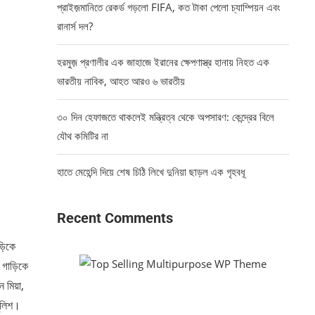
প্রাইজ়মানিতে রেকর্ড গড়লো FIFA, কত টাকা পেলো চ্যাম্পিয়ন এবং
রানার্স দল?
হরমুজ় প্রণালীর এক জাহাজে ইরানের ক্ষেপণাস্ত্র হানায় নিহত এক
ভারতীয় নাবিক, আহত আরও ৬ ভারতীয়
৩০ দিন হেফাজতে থাকলেই মন্ত্রিত্ব থেকে অপসারণ: কেন্দ্রের বিলে
যৌথ কমিটির না
হাতে মেহেন্দি দিয়ে শেষ চিঠি লিখে দুনিয়া ছাড়ল এক গৃহবধূ
Recent Comments
ড়িকে
র গাড়িকে
 মিয়া,
পুলিশ।