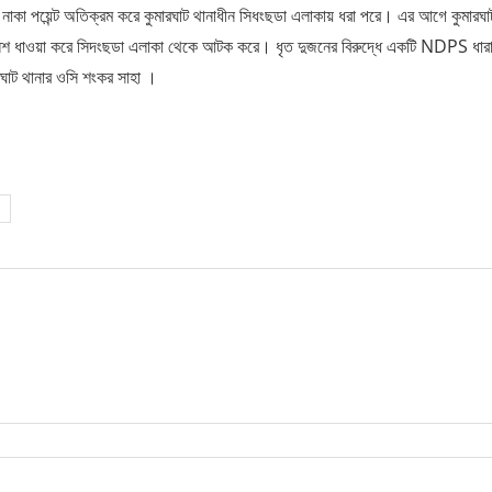
 নাকা পয়েন্ট অতিক্রম করে কুমারঘাট থানাধীন সিধংছডা এলাকায় ধরা পরে। এর আগে কুমারঘা
ে পুলিশ ধাওয়া করে সিদংছডা এলাকা থেকে আটক করে। ধৃত দুজনের বিরুদ্ধে একটি NDPS ধার
ারঘাট থানার ওসি শংকর সাহা ।