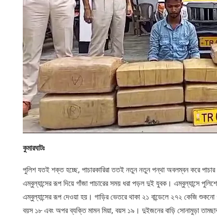
কুমারঘাটঃ
পুলিশ যতই শক্ত হচ্ছে, পাচারকারিরা ততই নতুন নতুন পন্থা অবলম্বন করে পাচার 
এম্বুল্যান্সের রূপ দিয়ে গাঁজা পাচারের সময় ধরা পড়ল দুই যুবক। এম্বুল্যান্সে পুল
এম্বুল্যান্সের রূপ দেওয়া হয়। গাড়ির ভেতরে থাকা ২১ বান্ডেলে ২৭২ কেজি শুকনো 
বয়স ১৮ এবং অপর ব্যক্তি মামন মিয়া, বয়স ১৯। দুইজনের বাড়ি সোনামুড়া তাম