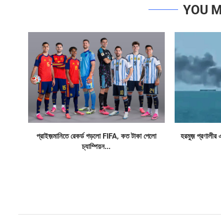
YOU M
প্রাইজ়মানিতে রেকর্ড গড়লো FIFA, কত টাকা পেলো
হরমুজ় প্রণালীর 
চ্যাম্পিয়ন...