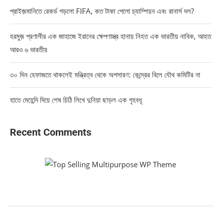
প্রাইজ়মানিতে রেকর্ড গড়লো FIFA, কত টাকা পেলো চ্যাম্পিয়ন এবং রানার্স দল?
হরমুজ় প্রণালীর এক জাহাজে ইরানের ক্ষেপণাস্ত্র হানায় নিহত এক ভারতীয় নাবিক, আহত
আরও ৬ ভারতীয়
৩০ দিন হেফাজতে থাকলেই মন্ত্রিত্ব থেকে অপসারণ: কেন্দ্রের বিলে যৌথ কমিটির না
হাতে মেহেন্দি দিয়ে শেষ চিঠি লিখে দুনিয়া ছাড়ল এক গৃহবধূ
Recent Comments