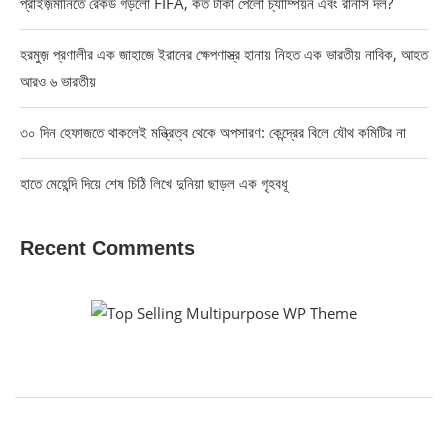
প্রাইজ়মানিতে রেকর্ড গড়লো FIFA, কত টাকা পেলো চ্যাম্পিয়ন এবং রানার্স দল?
হরমুজ় প্রণালীর এক জাহাজে ইরানের ক্ষেপণাস্ত্র হানায় নিহত এক ভারতীয় নাবিক, আহত
আরও ৬ ভারতীয়
৩০ দিন হেফাজতে থাকলেই মন্ত্রিত্ব থেকে অপসারণ: কেন্দ্রের বিলে যৌথ কমিটির না
হাতে মেহেন্দি দিয়ে শেষ চিঠি লিখে দুনিয়া ছাড়ল এক গৃহবধূ
Recent Comments