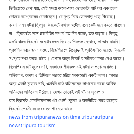
ভিডিয়োতে দেখা যায়, সেই সময়ে কালো-সাদা ডোরাকাটা শার্ট পরা এক তরুণ
কোমরে আগ্নেয়াস্ত্র ঢোকাচ্ছেন। যে দৃশ্য নিয়ে তোলপাড় পড়ে গিয়েছে।
কারণ, এমন ঘটনা ত্রিপুরা ক্রিকেটে কখনও ঘটেছে বলে কেউ মনে করতে পারছেন
না। ক্রিকেটের সঙ্গে রাজনীতির সম্পর্ক যত দিন যাচ্ছে, তত বাড়ছে। কিন্তু
একটি রাজ্য ক্রিকেট সংস্থার দখল নিয়ে যে পিস্তল বেরোবে, তা ভাবা যায়নি।
প্রাথমিক ভাবে জানা যাচ্ছে, বিজেপির গোষ্ঠীকোন্দলই প্রতিফলিত হয়েছে ক্রিকেট
সংস্থার দখল করার চেষ্টায়। যেখানে রাজ্য বিজেপির সমীকরণ স্পষ্ট দেখা যাচ্ছে।
বিজেপির একটি সূত্রে দাবি, সরকারের শীর্ষমহল এই ঘটনা সম্পর্কে অবহিত।
অভিযোগ, তাপস ও তিমিরকে সরাতে মরিয়া সরকারেরই একটি অংশ। আবার
অন্য একটি সূত্রের দাবি, এমবিবি মাঠে বাতিস্তম্ভ লাগানোর কাজে আর্থিক
অনিয়মের অভিযোগ উঠেছে। সেখান থেকেই এই ঘটনার সূত্রপাত।
তবে ক্রিকেট এসোশিয়েশনের এই গোষ্ঠী কোন্দল ও রাজনীতির জেরে রাজ্যের
ক্রিকেট প্রেমীদের মধ্যে হতাশা নেমে আসে।
news from tripura
news on time tripura
tripura
news
tripura tourism