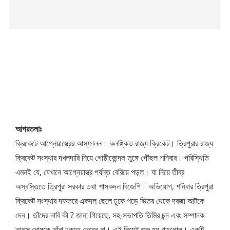
আগরতলাঃ
ক্রিকেটে আগ্নেয়াস্ত্রের আস্ফালন। কলঙ্কিত রাজ্য ক্রিকেট। ত্রিপুরার রাজ্য
ক্রিকেট সংস্থার দখলদারি নিয়ে গোষ্ঠীকোন্দল তুঙ্গে পৌঁছল শনিবার। পরিস্থিতি
এমনই যে, যেখানে আগ্নেয়াস্ত্র পর্যন্ত বেরিয়ে পড়ল। যা নিয়ে তীব্র
অস্বস্তিতে ত্রিপুরা সরকার তথা শাসকদল বিজেপি। অভিযোগ, শনিবার ত্রিপুরা
ক্রিকেট সংস্থার দফতরে একদল ছেলে ঢুকে পড়ে ভিতর থেকে দরজা আটকে
দেন। তাঁদের দাবি কী ? জানা গিয়েছে, সহ-সভাপতি তিমির চন্দ এবং সম্পাদক
তাপস ঘোষকে তাঁরা ঢুকতে দেবেন না। এই নিয়েই শুরু হয় গন্ডগোল। একটি