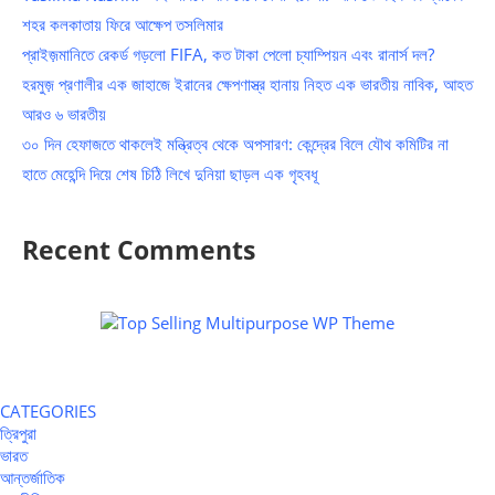
শহর কলকাতায় ফিরে আক্ষেপ তসলিমার
প্রাইজ়মানিতে রেকর্ড গড়লো FIFA, কত টাকা পেলো চ্যাম্পিয়ন এবং রানার্স দল?
হরমুজ় প্রণালীর এক জাহাজে ইরানের ক্ষেপণাস্ত্র হানায় নিহত এক ভারতীয় নাবিক, আহত
আরও ৬ ভারতীয়
৩০ দিন হেফাজতে থাকলেই মন্ত্রিত্ব থেকে অপসারণ: কেন্দ্রের বিলে যৌথ কমিটির না
হাতে মেহেন্দি দিয়ে শেষ চিঠি লিখে দুনিয়া ছাড়ল এক গৃহবধূ
Recent Comments
CATEGORIES
ত্রিপুরা
ভারত
আন্তর্জাতিক