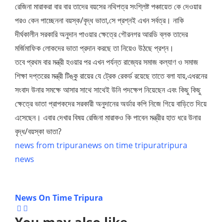
রেজিনা মারাকরা বার বার তাদের বয়সের নথিপত্র সংশ্লিষ্ট পঞ্চায়েত কে দেওয়ার
পরও কেন পাচ্ছেননা বয়স্ক/বৃদ্ধ ভাতা,সে প্রশ্নই এখন সর্বত্র। নাকি
দীর্ঘকালীন সরকারি অনুদান পাওয়ার ক্ষেত্রে গৌরনগর আরডি ব্লক তাদের
মর্জিমাফিক লোকদের ভাতা প্রদান করছে তা নিয়েও উঠছে প্রশ্ন।
তবে প্রথম বার মন্ত্রী হওয়ার পর এখন পর্যন্ত রাজ্যের সমাজ কল্যাণ ও সমাজ
শিক্ষা দপ্তরের মন্ত্রী টিঙ্কু রায়ের যে ট্রেক রেকর্ড রয়েছে তাতে বলা যায়,এধরনের
সংবাদ উনার সমক্ষে আসার সাথে সাথেই উনি পদক্ষেপ নিয়েছেন এবং কিছু কিছু
ক্ষেত্রে ভাতা প্রাপকদের সরকারী অনুদানের অর্ডার কপি নিজে গিয়ে বাড়িতে দিয়ে
এসেছেন। এবার দেখার বিষয় রেজিনা মারাকও কি পাবেন মন্ত্রীর হাত ধরে উনার
বৃদ্ধ/বয়স্কা ভাতা?
news from tripura
news on time tripura
tripura
news
News On Time Tripura