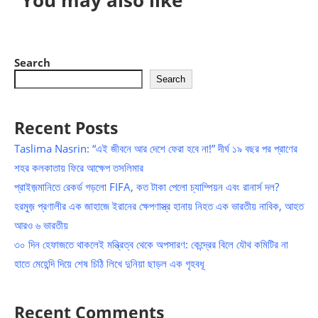
You may also like
Search
Search
Recent Posts
Taslima Nasrin: “এই জীবনে আর দেশে ফেরা হবে না!” দীর্ঘ ১৯ বছর পর প্রাণের
শহর কলকাতায় ফিরে আক্ষেপ তসলিমার
প্রাইজ়মানিতে রেকর্ড গড়লো FIFA, কত টাকা পেলো চ্যাম্পিয়ন এবং রানার্স দল?
হরমুজ় প্রণালীর এক জাহাজে ইরানের ক্ষেপণাস্ত্র হানায় নিহত এক ভারতীয় নাবিক, আহত
আরও ৬ ভারতীয়
৩০ দিন হেফাজতে থাকলেই মন্ত্রিত্ব থেকে অপসারণ: কেন্দ্রের বিলে যৌথ কমিটির না
হাতে মেহেন্দি দিয়ে শেষ চিঠি লিখে দুনিয়া ছাড়ল এক গৃহবধূ
Recent Comments