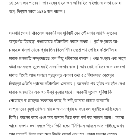
১৪,১৯৭ জন পাবেন। তার মধ্যে ৪২০ জন অবিবাহিত মহিলাদের ভাতা দেওয়া
হবে, দিব্যাঙ্গ ভাতা ১৯৪৬ জন পাবেন।
সরকারি ঘোষণা থাকলেও সরকারি সব সুবিধাই যেন গৌরনগর আরডি ব্লকের
অন্তর্গত হিরাছড়া পঞ্চায়েতের কাঁঠালটিলা গ্রামে অধরা । পূর্ত দপ্তরের ঝা-
চকচকে রাস্তা থেকে প্রায় তিন কিলোমিটার মেঠো পথ পেরিয়ে কাঁঠালটিলায়
মারাক জনজাতি সম্প্রদায়ের বেশ কিছু পরিবারের বসবাস। খবর সংগ্রহ এবং সত্য
ঘটনা জনসমক্ষে তুলে ধরাই সাংবাদিকতার কাজ। আর সেই দায়িত্ব ও দায়বদ্ধতা
মাথায় নিয়েই আজ সকালে প্রত্যন্ত এলাকা তথা ৫৩ বিধানসভা কেন্দ্রের
হিরাছড়া এডিসি গ্রামের কাঁঠালটিলা এলাকায়। অনেকটা পথ হাটার পর হঠাৎ দেখা
মারাক জনজাতির এক ৭০ উর্ধ্ব বৃদ্ধার সাথে। সরকারী সুযোগ সুবিধা কি
পেয়েছেন বা রাজ্যের সরকারের কাছে কি দাবী,জানতে চাইলে জনজাতি
সম্প্রদায়ের বৃদ্ধা রেজিনা মারাক জানান প্রায় ৯ বছর হল স্বামীকে হারিয়েছেন
তিনি। বয়সের ভারে এখন আর জঙ্গলে গিয়ে কাজ কর্ম করা সম্ভব হয়না। আধো
আধো বাংলায় কথা বলতে গিয়ে তিনি বলেন “সিপিএম আমলে ভাতা পাইছে,অখন
আর পায়না”! উনার কথা শুনে কিছুটা আশ্চর্য বোধ হল।রাজ্য সরকার যেহেতু