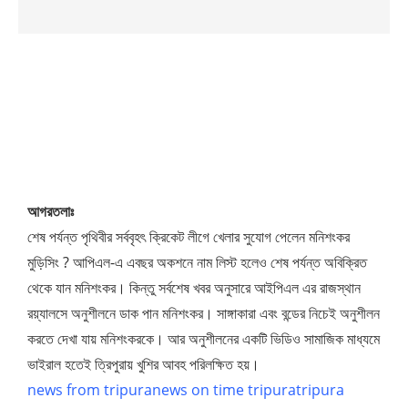
আগরতলাঃ
শেষ পর্যন্ত পৃথিবীর সর্ববৃহৎ ক্রিকেট লীগে খেলার সুযোগ পেলেন মনিশংকর
মুড়িসিং ? আপিএল-এ এবছর অকশনে নাম লিস্ট হলেও শেষ পর্যন্ত অবিক্রিত
থেকে যান মনিশংকর। কিন্তু সর্বশেষ খবর অনুসারে আইপিএল এর রাজস্থান
রয়্যালসে অনুশীলনে ডাক পান মনিশংকর। সাঙ্গাকারা এবং বন্ডের নিচেই অনুশীলন
করতে দেখা যায় মনিশংকরকে। আর অনুশীলনের একটি ভিডিও সামাজিক মাধ্যমে
ভাইরাল হতেই ত্রিপুরায় খুশির আবহ পরিলক্ষিত হয়।
news from tripura
news on time tripura
tripura