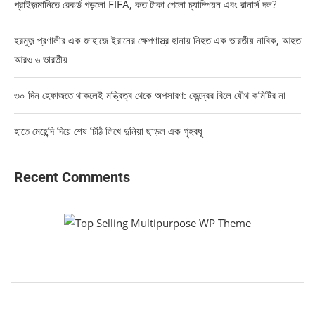
প্রাইজ়মানিতে রেকর্ড গড়লো FIFA, কত টাকা পেলো চ্যাম্পিয়ন এবং রানার্স দল?
হরমুজ় প্রণালীর এক জাহাজে ইরানের ক্ষেপণাস্ত্র হানায় নিহত এক ভারতীয় নাবিক, আহত
আরও ৬ ভারতীয়
৩০ দিন হেফাজতে থাকলেই মন্ত্রিত্ব থেকে অপসারণ: কেন্দ্রের বিলে যৌথ কমিটির না
হাতে মেহেন্দি দিয়ে শেষ চিঠি লিখে দুনিয়া ছাড়ল এক গৃহবধূ
Recent Comments