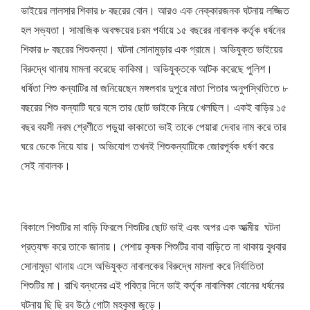
ভাইয়ের লালসার শিকার ৮ বছরের বোন। আরও এক নেক্কারজনক ঘটনায় লজ্জিত
হল সভ্যতা। সামাজিক অবক্ষয়ের চরম পর্যায়ে ১৫ বছরের নাবালক কর্তৃক ধর্ষনের
শিকার ৮ বছরের শিশুকন্যা। ঘটনা সোনামুড়ার এক গ্রামে। অভিযুক্ত ভাইয়ের
বিরুদ্ধে থানায় মামলা করেছে কাকিমা। অভিযুক্তকে আটক করেছে পুলিশ।
ধর্ষিতা শিশু কন্যাটির মা জনিয়েছেন মঙ্গলবার দুপুরে মাতা পিতার অনুপস্থিতিতে ৮
বছরের শিশু কন্যাটি ঘরে বসে তার ছোট ভাইকে নিয়ে খেলছিল। একই বাড়ির ১৫
বছর বয়সী নবম শ্রেণীতে পড়ুয়া কাকাতো ভাই তাকে পেয়ারা দেবার নাম করে তার
ঘরে ডেকে নিয়ে যায়। অভিযোগ তখনই শিশুকন্যাটিকে জোরপূর্বক ধর্ষণ করে
সেই নাবালক।
বিকালে শিশুটির মা বাড়ি ফিরলে শিশুটির ছোট ভাই এবং অপর এক আত্মীয় ঘটনা
প্রত্যক্ষ করে তাকে জানায়। পেশায় কৃষক শিশুটির বাবা বাড়িতে না থাকায় বুধবার
সোনামুড়া থানায় এসে অভিযুক্ত নাবালকের বিরুদ্ধে মামলা করে নির্যাতিতা
শিশুটির মা। রাখি বন্ধনের এই পবিত্র দিনে ভাই কর্তৃক নাবালিকা বোনের ধর্ষনের
ঘটনায় ছি ছি রব উঠে গোটা মহকুমা জুড়ে।