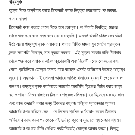
ঋষ্যমুখঃ
তুল্লা দিতে অস্বীকার করায় ঠিকেদারী কাজে নিযুক্ত ম্যানেজার কে মারধর,
থানায় মামলা।
ঠিকেদারী কাজ করতে গেলে দিতে হবে তোল্লা। না দিলেই বিপত্তি, মারধর
থেকে শুরু করে কাজ বন্ধ করে দেওয়ার হুমকি। এমনই একটি চাঞ্চল্যকর ঘটনা
উঠে এলো ঋষ্যমূখ ব্লক এলাকায়। থানায় লিখিত মামলা যুব মোর্চার প্রাক্তন
মন্ডল সভাপতি বিরুদ্ধে, নাম সুব্রত সরকার। এই সুব্রত সরকার নাকি ঠিকাদার
থেকে শুরু করে এলাকার অবৈধ প্রচারকারী এবং বিরোধী দলের লোকদের কাছ
থেকে প্রতিনিয়ত তোল্লা আদায় করে যাচ্ছেন এমনই অভিযোগ উঠেছে ঋষ্যমূখ
জুরে।। এছাড়াও এই তোল্লা আদায়ে অতিষ্ঠ বাজারের ব্যবসায়ী থেকে সাধারণ
জনগণ।ঋষ্যমূখ ব্লক কার্যালয়ের সামনেই আরসিসি ব্রিজের নির্মাণ করার জন্য
বড়াত পায় শান্তির বাজারের ঠিকাদার পঙ্কজ মল্লিক। সে হিসেবে শুরু হয় কাজ
এবং কাজ তদারকি করার জন্য ঠিকাদার পঙ্কজ মল্লিক ম্যানেজার শ্যামল
আচার্যের উপর দায়িত্ব দেন। সে হিসেবে শ্রমিক ও নিয়োগ করেন ঠিকাদার।
অভিযোগ কাজ শুরুর পর থেকে এই দুর্দন্ত প্রতাপ যুবনেতা ম্যানেজার শ্যামল
আচার্যের উপর ভয় ভীতি দেখিয়ে প্রতিনিয়তই তোল্লা আদায় করত। কিন্তু