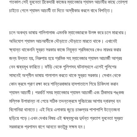
গতকাল সেই যুবনেতা ঠিকেদারী কাজের ম্যানেজার শ্যামল আচার্যীর কাছে তোল্লা
চাইতে গেলে শ্যামল আচার্যী তা দিতে অস্বীকার করলে বাধে বিপত্তি।
চলে অকথ্য ভাষায় গালিগালাজ এমনকি ম্যানেজারকে উলঙ্গ করে চলে মারধোর।
অভিযোগ শ্যামল আচআর্যীকে দৌড়াতে দৌড়াতে মারতে থাকে। এখানেই
ক্ষ্যান্ত থাকেননি সুব্রত সরকার কাজে নিযুক্ত শ্রমিকদের কেও মারধর করার
জন্য উদ্যত হয়, নিরুপায় হয়ে শ্রমিক সহ ম্যানেজার শ্যামল আচার্জী আশ্রয়
নেন ঋষ্যমূখ ফারিতে। ফাঁড়ি থেকে পুলিশসহ ঘটনাস্থলে এলেই পুলিশের
সামনেই অশ্লীল ভাষায় গালাগাল করতে থাকে সুব্রত সরকার। সেখান থেকে
কোন ক্রমে প্রাণ রক্ষা করে শান্তিরবাজার হাসপাতালে গিয়ে চিকিৎসা করান
শ্যামল আচার্যী। পরবর্তি সময় ম্যানেজার শ্যামল আচার্জী এবং ঠিকাদার পঙ্কজ
মল্লিক উপায়ান্ত না পেয়ে সঠিক তদন্তক্রমে সুবিচারের আশায় দ্বারস্থ হন
বিলোনিয়া থানাতে। এই নিয়ে এলাকায় জুড়ে চাঞ্চল্যর পাশাপাশি উত্তেজনা
ছড়িয়ে পড়ে।এখন দেখার বিষয় এই ঋষ্যমূখের দুর্দন্ত প্রতাপ যুবনেতা সুব্রত
সরকারকে প্রশাসন বাগে আনতে কতটুকু সক্ষম হন।