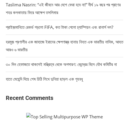
Taslima Nasrin: “এই জীবনে আর দেশে ফেরা হবে না!” দীর্ঘ ১৯ বছর পর প্রাণের
শহর কলকাতায় ফিরে আক্ষেপ তসলিমার
প্রাইজ়মানিতে রেকর্ড গড়লো FIFA, কত টাকা পেলো চ্যাম্পিয়ন এবং রানার্স দল?
হরমুজ় প্রণালীর এক জাহাজে ইরানের ক্ষেপণাস্ত্র হানায় নিহত এক ভারতীয় নাবিক, আহত
আরও ৬ ভারতীয়
৩০ দিন হেফাজতে থাকলেই মন্ত্রিত্ব থেকে অপসারণ: কেন্দ্রের বিলে যৌথ কমিটির না
হাতে মেহেন্দি দিয়ে শেষ চিঠি লিখে দুনিয়া ছাড়ল এক গৃহবধূ
Recent Comments