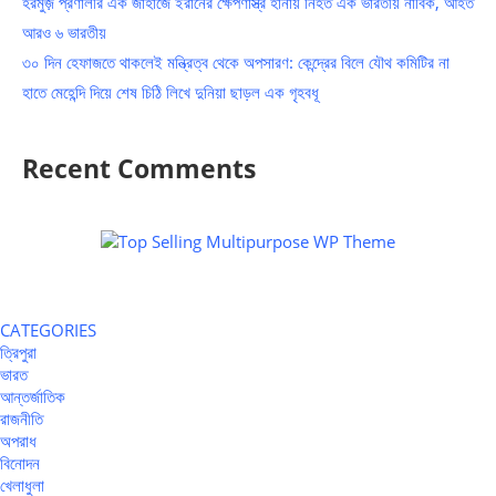
হরমুজ় প্রণালীর এক জাহাজে ইরানের ক্ষেপণাস্ত্র হানায় নিহত এক ভারতীয় নাবিক, আহত
আরও ৬ ভারতীয়
৩০ দিন হেফাজতে থাকলেই মন্ত্রিত্ব থেকে অপসারণ: কেন্দ্রের বিলে যৌথ কমিটির না
হাতে মেহেন্দি দিয়ে শেষ চিঠি লিখে দুনিয়া ছাড়ল এক গৃহবধূ
Recent Comments
CATEGORIES
ত্রিপুরা
ভারত
আন্তর্জাতিক
রাজনীতি
অপরাধ
বিনোদন
খেলাধুলা