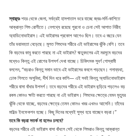
স্বাস্থ্যঃ
শহর থেকে জেলা, সর্বত্রই হাসপাতাল ভরে যাচ্ছে জ্বর-সর্দি-কাশিতে
আক্রান্ত শিশু রোগীতে। নেপথ্যে রয়েছে পুরনো ও চেনা সেই আপাত নিরীহ
অ্যাডিনোভাইরাস। এই ভাইরাসর প্রকোপ আগেও ছিল। তবে এ বছরে যেন
তাঁর ভয়াবহতা বেড়েছে। মূলত শিশুদের শরীরে এই ভাইরাসের ঝুঁকি বেশি। তবে
কি বড়দের কাবু করতে পারছে না এই ভাইরাস? ঋতুবদলের এই মরসুমে বড়দের
মধ্যেও কিন্তু এই রোগের উপসর্গ দেখা যাচ্ছে। চিকিৎসক সুবর্ণ গোস্বামী
বললেন, ‘‘বড়রাও কিন্তু সমান ভাবে এই ভাইরাসের কবলে পড়ছেন। গলাব্যথা,
ঢোক গিলতে অসুবিধা, দীর্ঘ দিন ধরে কাশি— এই সবই কিন্তু অ্যাডিনোভাইরাস
শরীরে বাসা বাঁধার উপসর্গ। তবে বড়দের শরীরে এই ভাইরাস ছ়ড়িয়ে পড়লেও বড়
রকম কোনও ক্ষতি করতে পারছে না এই ভাইরাস। শিশুদের ক্ষেত্রে যেমন মৃত্যুর
ঝুঁকি থেকে যাচ্ছে, বড়দের ক্ষেত্রে তেমন কোনও খবর এখনও আসেনি। তাঁদের
মাইল্ড ইনফেকশন হচ্ছে। কিছু দিনের মধ্যেই সুস্থ হয়ে যাচ্ছেন বড়রা।’’
তবে কি বড়রা সতর্ক না হলেও চলবে?
বড়দের শরীরে এই ভাইরাস বাসা বাঁধলে সেই থেকে শিশুরাও কিন্তু আক্রান্ত