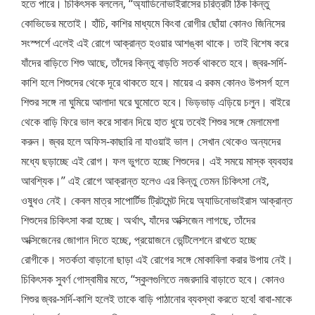
হতে পারে। চিকিৎসক বললেন, ‘‘অ্যাডিনোভাইরাসের চরিত্রটা ঠিক কিন্তু
কোভিডের মতোই। হাঁচি, কাশির মাধ্যমে কিংবা রোগীর ছোঁয়া কোনও জিনিসের
সংস্পর্শে এলেই এই রোগে আক্রান্ত হওয়ার আশঙ্কা থাকে। তাই বিশেষ করে
যাঁদের বাড়িতে শিশু আছে, তাঁদের কিন্তু বাড়তি সতর্ক থাকতে হবে। জ্বর-সর্দি-
কাশি হলে শিশুদের থেকে দূরে থাকতে হবে। মায়ের এ রকম কোনও উপসর্গ হলে
শিশুর সঙ্গে না ঘুমিয়ে আলাদা ঘরে ঘুমোতে হবে। ভিড়ভাড় এড়িয়ে চলুন। বাইরে
থেকে বাড়ি ফিরে ভাল করে সাবান দিয়ে হাত ধুয়ে তবেই শিশুর সঙ্গে মেলামেশা
করুন। জ্বর হলে অফিস-কাছারি না যাওয়াই ভাল। সেখান থেকেও অন্যদের
মধ্যে ছড়াচ্ছে এই রোগ। ফল ভুগতে হচ্ছে শিশুদের। এই সময়ে মাস্ক ব্যবহার
আবশ্যিক।’’ এই রোগে আক্রান্ত হলেও এর কিন্তু তেমন চিকিৎসা নেই,
ওষুধও নেই। কেবল মাত্র সাপোর্টিভ ট্রিটমেন্ট দিয়ে অ্যাডিনোভাইরাস আক্রান্ত
শিশুদের চিকিৎসা করা হচ্ছে। অর্থাৎ, যাঁদের অক্সিজেন লাগছে, তাঁদের
অক্সিজেনের জোগান দিতে হচ্ছে, প্রয়োজনে ভেন্টিলেশনে রাখতে হচ্ছে
রোগীকে। সতর্কতা বাড়ানো ছাড়া এই রোগের সঙ্গে মোকাবিলা করার উপায় নেই।
চিকিৎসক সুবর্ণ গোস্বামীর মতে, ‘‘স্কুলগুলিতে নজরদারি বাড়াতে হবে। কোনও
শিশুর জ্বর-সর্দি-কাশি হলেই তাকে বাড়ি পাঠানোর ব্যবস্থা করতে হবে! বাবা-মাকে