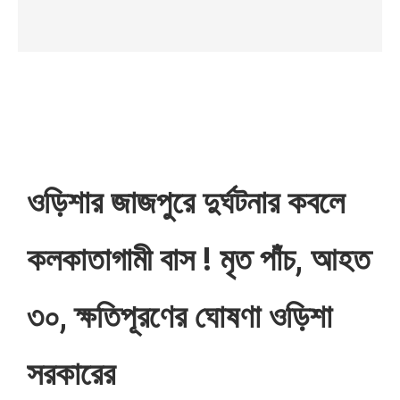
ওড়িশার জাজপুরে দুর্ঘটনার কবলে
কলকাতাগামী বাস ! মৃত পাঁচ, আহত
৩০, ক্ষতিপূরণের ঘোষণা ওড়িশা
সরকারের