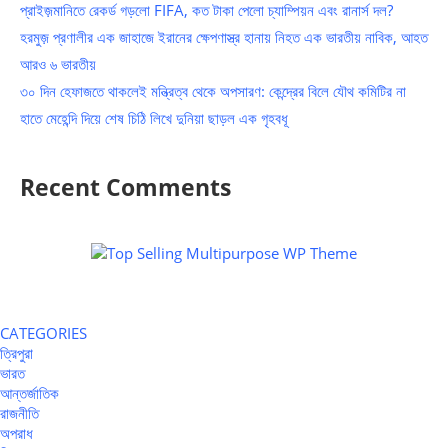
প্রাইজ়মানিতে রেকর্ড গড়লো FIFA, কত টাকা পেলো চ্যাম্পিয়ন এবং রানার্স দল?
হরমুজ় প্রণালীর এক জাহাজে ইরানের ক্ষেপণাস্ত্র হানায় নিহত এক ভারতীয় নাবিক, আহত
আরও ৬ ভারতীয়
৩০ দিন হেফাজতে থাকলেই মন্ত্রিত্ব থেকে অপসারণ: কেন্দ্রের বিলে যৌথ কমিটির না
হাতে মেহেন্দি দিয়ে শেষ চিঠি লিখে দুনিয়া ছাড়ল এক গৃহবধূ
Recent Comments
CATEGORIES
ত্রিপুরা
ভারত
আন্তর্জাতিক
রাজনীতি
অপরাধ