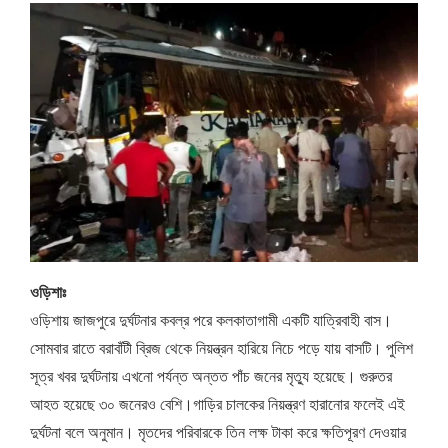
ওড়িশাঃ
ওড়িশায় জাজপুরে দুর্ঘটনার কবল্র পরে কলকাতাগামী একটি যাত্রিবাহী বাস।
সোমবার রাতে বরাবাঁটী ব্রিজ থেকে নিয়ন্ত্রন হারিয়ে নিচে পড়ে যায় বাসটি। পুলিশ
সূত্র খবর দুর্ঘটনায় এখনো পর্যন্ত অন্তত পাঁচ জনের মৃত্যু হয়েছে। গুরুতর
আহত হয়েছে ৩০ জনেরও বেশি।গাড়ির চালকের নিয়ন্ত্রণ হারানোর ফলেই এই
দুর্ঘটনা বলে অনুমান। মৃতদের পরিবারকে তিন লক্ষ টাকা করে ক্ষতিপূরণ দেওয়ার