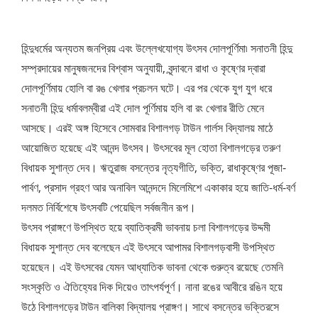
হিন্দুধর্মের অন্যতম জনপ্রিয় এবং উল্লেখযোগ্য উৎসব দোলপূর্ণিমা৷ সনাতনী হিন্দু
সম্প্রদায়ের মানুষজনদের বিশ্বাস অনুযায়ী, বৃন্দাবনে রাধা ও কৃষ্ণের দ্বারা
দোলপূর্ণিমায় হোলি বা রঙ খেলার প্রচলন ঘটে। এর পর থেকে যুগ যুগ ধরে
সনাতনী হিন্দু ধর্মাবলম্বীরা এই দোল পূর্ণিমায় হলি বা রং খেলার রীতি মেনে
আসছে। এরই অঙ্গ হিসেবে সোমবার বিশালগড় টাউন গার্লস বিদ্যালয় মাঠে
আয়োজিত হয়েছে এই আনন্দ উৎসব। উৎসবের মূল হোতা বিশালগড়ের তরুণ
বিধায়ক সুশান্ত দেব। ঋতুরাজ বসন্তের নৃত্যগীতি, ভক্তি, রাধাকৃষ্ণের পূজা-
পার্বণ, প্রসাদ গ্রহণ আর অনাবিল আনন্দদে মিলেমিশে একাকার হয়ে জাতি-ধর্ম-বর্ণ
দলমত নির্বিশেষে উৎসবটি পেয়েছিল সর্বজনীন রূপ।
উৎসব প্রাঙ্গণে উপস্থিত হয়ে ব্যাতিক্রমী ভাবনায় চলা বিশালগড়ের উদ্দমী
বিধায়ক সুশান্ত দেব বলেছেন এই উৎসবে আপামর বিশালগড়বাসী উপস্থিত
হয়েছেন। এই উৎসবের যেমন আধ্যাতিক ভাবনা থেকে গুরুত্ব রয়েছে তেমনি
সংস্কৃতি ও ঐতিহ্যের দিক দিয়েও তাৎপর্যপূর্ণ। নানা রঙের আবীরে রঙিন হয়ে
উঠে বিশালগড়ের টাউন বালিকা বিদ্যালয় প্রাঙ্গণ। সাথে বসন্তের ভক্তিরসে