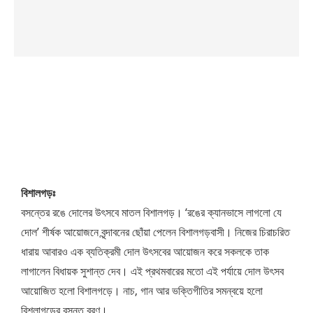
বিশালগড়ঃ
বসন্তের রঙে দোলের উৎসবে মাতল বিশালগড়। ‘রঙের ক্যানভাসে লাগলো যে
দোল’ শীর্ষক আয়োজনে বৃন্দাবনের ছোঁয়া পেলেন বিশালগড়বাসী। নিজের চিরাচরিত
ধারায় আবারও এক ব্যতিক্রমী দোল উৎসবের আয়োজন করে সকলকে তাক
লাগালেন বিধায়ক সুশান্ত দেব। এই প্রথমবারের মতো এই পর্যায়ে দোল উৎসব
আয়োজিত হলো বিশালগড়ে। নাচ, গান আর ভক্তিগীতির সমন্বয়ে হলো
বিশলাগড়ের বসন্ত বরণ।