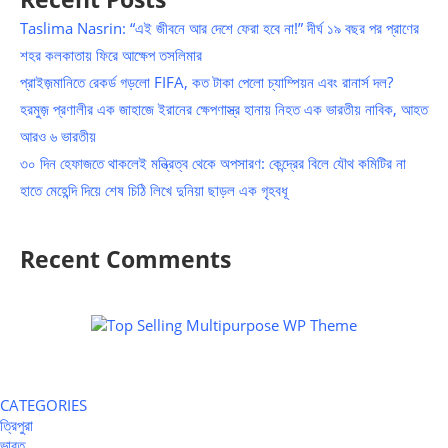
Taslima Nasrin: “এই জীবনে আর দেশে ফেরা হবে না!” দীর্ঘ ১৯ বছর পর প্রাণের
শহর কলকাতায় ফিরে আক্ষেপ তসলিমার
প্রাইজ়মানিতে রেকর্ড গড়লো FIFA, কত টাকা পেলো চ্যাম্পিয়ন এবং রানার্স দল?
হরমুজ় প্রণালীর এক জাহাজে ইরানের ক্ষেপণাস্ত্র হানায় নিহত এক ভারতীয় নাবিক, আহত
আরও ৬ ভারতীয়
৩০ দিন হেফাজতে থাকলেই মন্ত্রিত্ব থেকে অপসারণ: কেন্দ্রের বিলে যৌথ কমিটির না
হাতে মেহেন্দি দিয়ে শেষ চিঠি লিখে দুনিয়া ছাড়ল এক গৃহবধূ
Recent Comments
CATEGORIES
ত্রিপুরা
ভারত