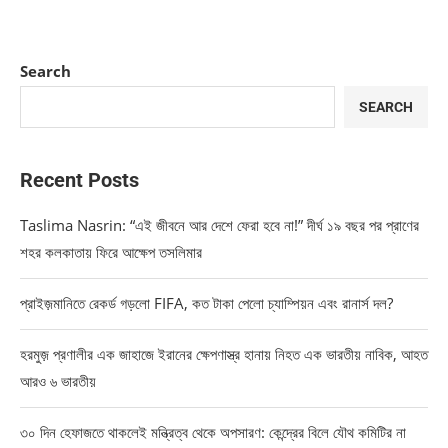
Search
SEARCH
Recent Posts
Taslima Nasrin: “এই জীবনে আর দেশে ফেরা হবে না!” দীর্ঘ ১৯ বছর পর প্রাণের
শহর কলকাতায় ফিরে আক্ষেপ তসলিমার
প্রাইজ়মানিতে রেকর্ড গড়লো FIFA, কত টাকা পেলো চ্যাম্পিয়ন এবং রানার্স দল?
হরমুজ় প্রণালীর এক জাহাজে ইরানের ক্ষেপণাস্ত্র হানায় নিহত এক ভারতীয় নাবিক, আহত
আরও ৬ ভারতীয়
৩০ দিন হেফাজতে থাকলেই মন্ত্রিত্ব থেকে অপসারণ: কেন্দ্রের বিলে যৌথ কমিটির না