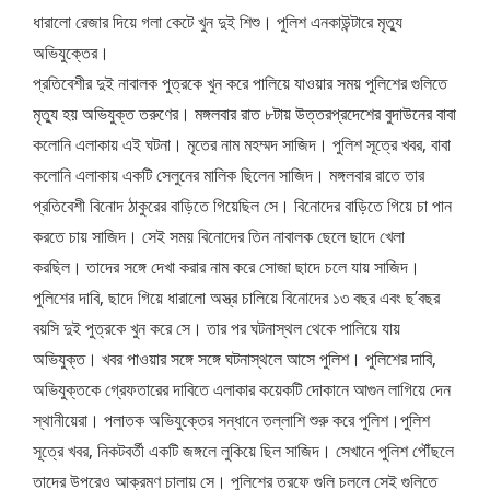
ধারালো রেজার দিয়ে গলা কেটে খুন দুই শিশু। পুলিশ এনকাউন্টারে মৃত্যু
অভিযুক্তের।
প্রতিবেশীর দুই নাবালক পুত্রকে খুন করে পালিয়ে যাওয়ার সময় পুলিশের গুলিতে
মৃত্যু হয় অভিযুক্ত তরুণের। মঙ্গলবার রাত ৮টায় উত্তরপ্রদেশের বুদাউনের বাবা
কলোনি এলাকায় এই ঘটনা। মৃতের নাম মহম্মদ সাজিদ। পুলিশ সূত্রে খবর, বাবা
কলোনি এলাকায় একটি সেলুনের মালিক ছিলেন সাজিদ। মঙ্গলবার রাতে তার
প্রতিবেশী বিনোদ ঠাকুরের বাড়িতে গিয়েছিল সে। বিনোদের বাড়িতে গিয়ে চা পান
করতে চায় সাজিদ। সেই সময় বিনোদের তিন নাবালক ছেলে ছাদে খেলা
করছিল। তাদের সঙ্গে দেখা করার নাম করে সোজা ছাদে চলে যায় সাজিদ।
পুলিশের দাবি, ছাদে গিয়ে ধারালো অস্ত্র চালিয়ে বিনোদের ১৩ বছর এবং ছ’বছর
বয়সি দুই পুত্রকে খুন করে সে। তার পর ঘটনাস্থল থেকে পালিয়ে যায়
অভিযুক্ত। খবর পাওয়ার সঙ্গে সঙ্গে ঘটনাস্থলে আসে পুলিশ। পুলিশের দাবি,
অভিযুক্তকে গ্রেফতারের দাবিতে এলাকার কয়েকটি দোকানে আগুন লাগিয়ে দেন
স্থানীয়েরা। পলাতক অভিযুক্তের সন্ধানে তল্লাশি শুরু করে পুলিশ।পুলিশ
সূত্রে খবর, নিকটবর্তী একটি জঙ্গলে লুকিয়ে ছিল সাজিদ। সেখানে পুলিশ পৌঁছলে
তাদের উপরেও আক্রমণ চালায় সে। পুলিশের তরফে গুলি চললে সেই গুলিতে