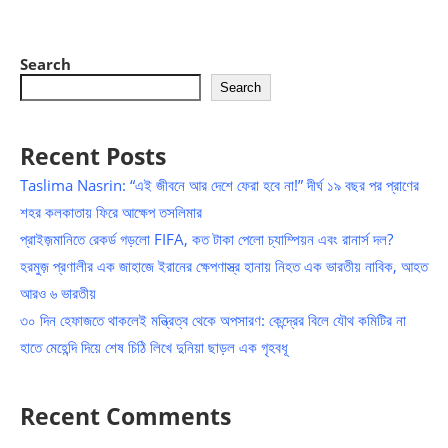
Search
Search
Recent Posts
Taslima Nasrin: “এই জীবনে আর দেশে ফেরা হবে না!” দীর্ঘ ১৯ বছর পর প্রাণের
শহর কলকাতায় ফিরে আক্ষেপ তসলিমার
প্রাইজ়মানিতে রেকর্ড গড়লো FIFA, কত টাকা পেলো চ্যাম্পিয়ন এবং রানার্স দল?
হরমুজ় প্রণালীর এক জাহাজে ইরানের ক্ষেপণাস্ত্র হানায় নিহত এক ভারতীয় নাবিক, আহত
আরও ৬ ভারতীয়
৩০ দিন হেফাজতে থাকলেই মন্ত্রিত্ব থেকে অপসারণ: কেন্দ্রের বিলে যৌথ কমিটির না
হাতে মেহেন্দি দিয়ে শেষ চিঠি লিখে দুনিয়া ছাড়ল এক গৃহবধূ
Recent Comments