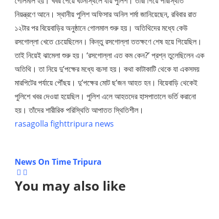
গোলমাল হয়। খবর পেয়ে ঘটনাস্থলে যায় পুলিশ। তারা গিয়ে পরিস্থিতি
নিয়ন্ত্রণে আনে। স্থানীয় পুলিশ অফিসার অনিল শর্মা জানিয়েছেন, রবিবার রাত
১২টার পর বিয়েবাড়ির অনুষ্ঠানে গোলমাল শুরু হয়। অতিথিদের মধ্যে কেউ
রসগোল্লা খেতে চেয়েছিলেন। কিন্তু রসগোল্লা ততক্ষণে শেষ হয়ে গিয়েছিল।
তাই নিয়েই ঝামেলা শুরু হয়। ‘রসগোল্লা এত কম কেন?’ প্রশ্ন তুলেছিলেন এক
অতিথি। তা নিয়ে দু’পক্ষের মধ্যে বচসা হয়। কথা কাটাকাটি থেকে যা একসময়
মারপিটের পর্যায়ে পৌঁছয়। দু’পক্ষের মোট ছ’জন আহত হন। বিয়েবাড়ি থেকেই
পুলিশে খবর দেওয়া হয়েছিল। পুলিশ এলে আহতদের হাসপাতালে ভর্তি করানো
হয়। তাঁদের শারীরিক পরিস্থিতি আপাতত স্থিতিশীল।
rasagolla fight
tripura news
News On Time Tripura
You may also like