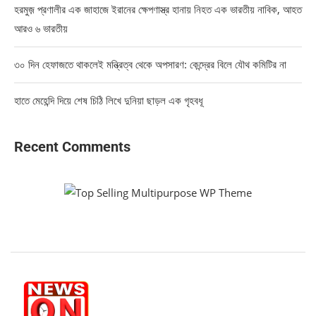
হরমুজ় প্রণালীর এক জাহাজে ইরানের ক্ষেপণাস্ত্র হানায় নিহত এক ভারতীয় নাবিক, আহত
আরও ৬ ভারতীয়
৩০ দিন হেফাজতে থাকলেই মন্ত্রিত্ব থেকে অপসারণ: কেন্দ্রের বিলে যৌথ কমিটির না
হাতে মেহেন্দি দিয়ে শেষ চিঠি লিখে দুনিয়া ছাড়ল এক গৃহবধূ
Recent Comments