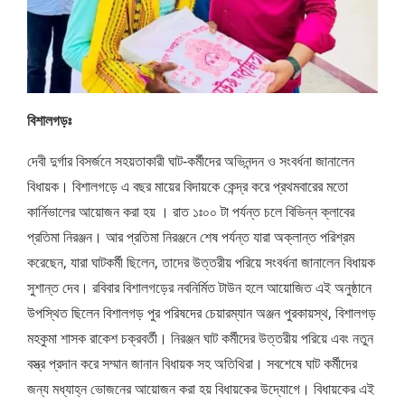
বিশালগড়ঃ
দেবী দুর্গার বিসর্জনে সহয়তাকারী ঘাট-কর্মীদের অভিনন্দন ও সংবর্ধনা জানালেন
বিধায়ক। বিশালগড়ে এ বছর মায়ের বিদায়কে কেন্দ্র করে প্রথমবারের মতো
কার্নিভালের আয়োজন করা হয় । রাত ১ঃ০০ টা পর্যন্ত চলে বিভিন্ন ক্লাবের
প্রতিমা নিরঞ্জন। আর প্রতিমা নিরঞ্জনে শেষ পর্যন্ত যারা অক্লান্ত পরিশ্রম
করেছেন, যারা ঘাটকর্মী ছিলেন, তাদের উত্তরীয় পরিয়ে সংবর্ধনা জানালেন বিধায়ক
সুশান্ত দেব। রবিবার বিশালগড়ের নবনির্মিত টাউন হলে আয়োজিত এই অনুষ্ঠানে
উপস্থিত ছিলেন বিশালগড় পুর পরিষদের চেয়ারম্যান অঞ্জন পুরকায়স্থ, বিশালগড়
মহকুমা শাসক রাকেশ চক্রবর্তী। নিরঞ্জন ঘাট কর্মীদের উত্তরীয় পরিয়ে এবং নতুন
বস্ত্র প্রদান করে সম্মান জানান বিধায়ক সহ অতিথিরা। সবশেষে ঘাট কর্মীদের
জন্য মধ্যাহ্ন ভোজনের আয়োজন করা হয় বিধায়কের উদ্যোগে। বিধায়কের এই