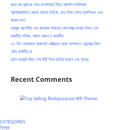
বছর পর প্রাণের শহর কলকাতায় ফিরে আক্ষেপ তসলিমার
প্রাইজ়মানিতে রেকর্ড গড়লো FIFA, কত টাকা পেলো চ্যাম্পিয়ন এবং
রানার্স দল?
হরমুজ় প্রণালীর এক জাহাজে ইরানের ক্ষেপণাস্ত্র হানায় নিহত এক
ভারতীয় নাবিক, আহত আরও ৬ ভারতীয়
৩০ দিন হেফাজতে থাকলেই মন্ত্রিত্ব থেকে অপসারণ: কেন্দ্রের বিলে
যৌথ কমিটির না
হাতে মেহেন্দি দিয়ে শেষ চিঠি লিখে দুনিয়া ছাড়ল এক গৃহবধূ
Recent Comments
CATEGORIES
ত্রিপুরা