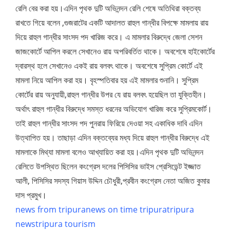
রেলি বের করা হয়।এদিন পৃথক দুটি অভিনন্দন রেলি শেষে অতিথিরা বক্তব্য
রাখতে গিয়ে বলেন ,গুজরাটের একটি আদালত রাহুল গান্ধীর বিপক্ষে মামলায় রায়
দিয়ে রাহুল গান্ধীর সাংসদ পদ খারিজ করে। এ মামলার বিরুদ্ধে জেলা সেশন
জাজকোর্টে আপিল করলে সেখানেও রায় অপরিবর্তিত থাকে। অবশেষে হাইকোর্টের
দ্বারস্থ হলে সেখানেও একই রায় বলবৎ থাকে। অবশেষে সুপ্রিম কোর্টে এই
মামলা নিয়ে আপিল করা হয়। বৃহস্পতিবার হয় এই মামলার শুনানি। সুপ্রিম
কোর্টের রায় অনুযায়ী,রাহুল গান্ধীর উপর যে রায় বলবৎ হয়েছিল তা যুক্তিহীন।
অর্থাৎ রাহুল গান্ধীর বিরুদ্ধে সমস্ত ধরনের অভিযোগ খারিজ করে সুপ্রিমকোর্ট।
তাই রাহুল গান্ধীর সাংসদ পদ পুনরায় ফিরিয়ে দেওয়া সহ একাধিক দাবি এদিন
উত্থাপিত হয়। তাছাড়া এদিন বক্তব্যের মধ্য দিয়ে রাহুল গান্ধীর বিরুদ্ধে এই
মামলাকে মিথ্যা মামলা বলেও আখ্যায়িত করা হয়।এদিন পৃথক দুটি অভিনন্দন
রেলিতে উপস্থিত ছিলেন কংগ্রেস দলের পিসিসির ভাইস প্রেসিডেন্ট ইজ্জাত
আলী, পিসিসির সদস্য গিয়াস উদ্দিন চৌধুরী,প্রবীন কংগ্রেস নেতা অজিত কুমার
দাস প্রমুখ।
news from tripura
news on time tripura
tripura
news
tripura tourism