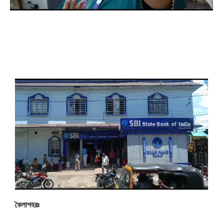
কৈলাশহরঃ