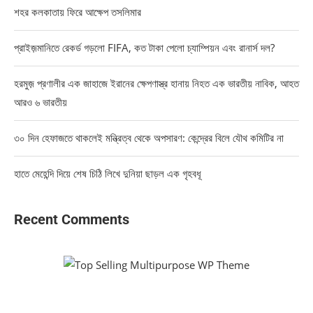
শহর কলকাতায় ফিরে আক্ষেপ তসলিমার
প্রাইজ়মানিতে রেকর্ড গড়লো FIFA, কত টাকা পেলো চ্যাম্পিয়ন এবং রানার্স দল?
হরমুজ় প্রণালীর এক জাহাজে ইরানের ক্ষেপণাস্ত্র হানায় নিহত এক ভারতীয় নাবিক, আহত
আরও ৬ ভারতীয়
৩০ দিন হেফাজতে থাকলেই মন্ত্রিত্ব থেকে অপসারণ: কেন্দ্রের বিলে যৌথ কমিটির না
হাতে মেহেন্দি দিয়ে শেষ চিঠি লিখে দুনিয়া ছাড়ল এক গৃহবধূ
Recent Comments