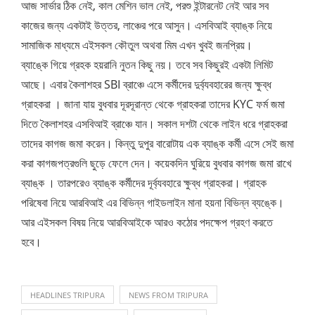
আজ সার্ভার ঠিক নেই, কাল মেশিন ভাল নেই, পরশু ইন্টারনেট নেই আর সব
কাজের জন্য একটাই উত্তর, লাঞ্চের পরে আসুন। এসবিআই ব্যাঙ্ক নিয়ে
সামাজিক মাধ্যমে এইসকল কৌতুল অথবা মিম এখন খুবই জনপ্রিয়।
ব্যাঙ্কে গিয়ে গ্রহক হয়রানি নুতন কিছু নয়। তবে সব কিছুরই একটা লিমিট
আছে। এবার কৈলাশহর SBI ব্রাঞ্চে এসে কর্মীদের দুর্ব্যবহারের জন্য ক্ষুব্ধ
গ্রাহকরা । জানা যায় বুধবার দূরদূরান্ত থেকে গ্রাহকরা তাদের KYC ফর্ম জমা
দিতে কৈলাশহর এসবিআই ব্রাঞ্চে যান। সকাল দশটা থেকে লাইন ধরে গ্রাহকরা
তাদের কাগজ জমা করেন। কিন্তু দুপুর বারোটায় এক ব্যাঙ্ক কর্মী এসে সেই জমা
করা কাগজপত্রগুলি ছুড়ে ফেলে দেন। কয়েকদিন ঘুরিয়ে বুধবার কাগজ জমা রাখে
ব্যাঙ্ক । তারপরেও ব্যাঙ্ক কর্মীদের দূর্ব্যবহারে ক্ষুব্ধ গ্রাহকরা। গ্রাহক
পরিষেবা নিয়ে আরবিআই এর বিভিন্ন গাইডলাইন মানা হয়না বিভিন্ন ব্যঙ্কে।
আর এইসকল বিষয় নিয়ে আরবিআইকে আরও কঠোর পদক্ষেপ গ্রহণ করতে
হবে।
HEADLINES TRIPURA
NEWS FROM TRIPURA