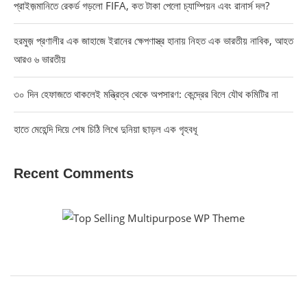
প্রাইজ়মানিতে রেকর্ড গড়লো FIFA, কত টাকা পেলো চ্যাম্পিয়ন এবং রানার্স দল?
হরমুজ় প্রণালীর এক জাহাজে ইরানের ক্ষেপণাস্ত্র হানায় নিহত এক ভারতীয় নাবিক, আহত
আরও ৬ ভারতীয়
৩০ দিন হেফাজতে থাকলেই মন্ত্রিত্ব থেকে অপসারণ: কেন্দ্রের বিলে যৌথ কমিটির না
হাতে মেহেন্দি দিয়ে শেষ চিঠি লিখে দুনিয়া ছাড়ল এক গৃহবধূ
Recent Comments