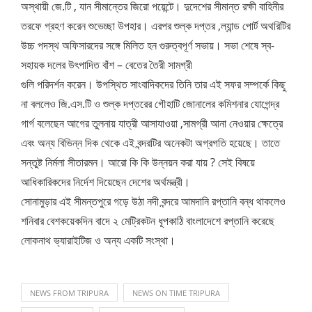
অস্থায়ী জে.টি , যান সীমান্তের জিরো পয়েন্টে। দুদেশের সীমান্ত রক্ষী বাহিনীর
তরফে গ্রহণ করেন শুভেচ্ছা উপহার। এরপর শুল্ক দপ্তর ,ল্যান্ড পোর্ট অথরিটির
উচ্চ পদস্থ অফিসারদের সঙ্গে মিলিত হন গুরুত্বপূর্ণ সভায়। সভা শেষে স্ব-
সহায়ক দলের উৎপাদিত বাঁশ – বেতের তৈরী সামগ্রী
গুলি পরিদর্শন করেন। উপস্থিত সাংবাদিকদের তিনি তার এই সফর সম্পর্কে কিছু
না বললেও জি.এস.টি ও শুল্ক দপ্তরের গৌহাটি জোনালের কমিশনার যোগেন্দ্র
গার্গ বলেছেন আগের তুলনায় যাত্রী আসাযাওয়া ,সামগ্রী আনা নেওয়ার ক্ষেত্রে
এবং অন্য বিভিন্ন দিক থেকে এই বন্দরটির অনেকটা অগ্রগতি হয়েছে। তাতে
সন্তুষ্ট নির্মলা সীতারমন। আরো কি কি উন্নয়ন করা যায় ? সেই বিষয়ে
আধিকারিকদের নির্দেশ দিয়েছেন দেশের অর্থমন্ত্রী।
সোনামুড়ার এই সীমন্তপুরে গড়ে উঠা নদী বন্দরে আমদানি রপ্তানি বন্ধ থাকলেও
শনিবার বেশকয়েকদিন বাদে ২ মেট্রিকটন ধূপকাঠি বাংলাদেশে রপ্তানি করেছে
লোকনাথ ভ্যারাইটিজ ও অন্য একটি সংস্থা।
NEWS FROM TRIPURA
NEWS ON TIME TRIPURA