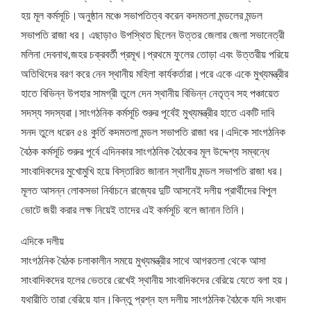
হয় মূল কর্মসূচি।অনুষ্ঠান মঞ্চে সভাপতিত্ব করেন কদমতলা মন্ডলের মন্ডল
সভাপতি রাজা ধর। এছাড়াও উপস্থিত ছিলেন উত্তর জেলার জেলা সভানেত্রী
মলিনা দেবনাথ,জহর চক্রবর্তী প্রমূখ।প্রথমে ফুলের তোড়া এবং উত্তরীয় পরিয়ে
অতিথিদের বরণ করে নেন স্থানীয় মহিলা কার্যকর্তারা।পরে একে একে মুখ্যমন্ত্রীর
হাতে বিভিন্ন উপহার সামগ্রী তুলে দেন স্থানীয় বিভিন্ন নেতৃত্ব সহ পঞ্চায়েত
সদস্য সদস্যরা।সাংগঠনিক কর্মসূচি শুরুর পূর্বেই মুখ্যমন্ত্রীর হাতে একটি দাবি
সনদ তুলে ধরেন ৫৪ কুর্তি কদমতলা মন্ডল সভাপতি রাজা ধর।এদিকে সাংগঠনিক
বৈঠক কর্মসূচি শুরুর পূর্বে এদিনকার সাংগঠনিক বৈঠকের মূল উদ্দেশ্য সম্বন্ধে
সাংবাদিকদের মুখোমুখি হয়ে বিস্তারিত জানান স্থানীয় মন্ডল সভাপতি রাজা ধর।
মূলত আসন্ন লোকসভা নির্বাচনে রাজ্যের দুটি আসনেই দলীয় প্রার্থীদের বিপুল
ভোটে জয়ী করার লক্ষ নিয়েই তাদের এই কর্মসূচি বলে জানান তিনি।
এদিকে দলীয়
সাংগঠনিক বৈঠক চলাকালীন সময়ে মুখ্যমন্ত্রীর সাথে আগরতলা থেকে আসা
সাংবাদিকদের হলের ভেতরে রেখেই স্থানীয় সাংবাদিকদের বেরিয়ে যেতে বলা হয়।
যথারীতি তারা বেরিয়ে যান।কিন্তু প্রশ্ন হল দলীয় সাংগঠনিক বৈঠকে যদি সংবাদ