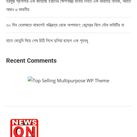
হরমুজ় প্রণালীর এক জাহাজে ইরানের ক্ষেপণাস্ত্র হানায় নিহত এক ভারতীয় নাবিক, আহত
আরও ৬ ভারতীয়
৩০ দিন হেফাজতে থাকলেই মন্ত্রিত্ব থেকে অপসারণ: কেন্দ্রের বিলে যৌথ কমিটির না
হাতে মেহেন্দি দিয়ে শেষ চিঠি লিখে দুনিয়া ছাড়ল এক গৃহবধূ
Recent Comments