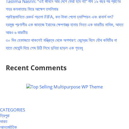
Taslima Nasrin: “এই জীবনে আর দেশে ফেরা হবে না!” দীর্ঘ ১৯ বছর পর প্রাণের
শহর কলকাতায় ফিরে আক্ষেপ তসলিমার
প্রাইজ়মানিতে রেকর্ড গড়লো FIFA, কত টাকা পেলো চ্যাম্পিয়ন এবং রানার্স দল?
হরমুজ় প্রণালীর এক জাহাজে ইরানের ক্ষেপণাস্ত্র হানায় নিহত এক ভারতীয় নাবিক, আহত
আরও ৬ ভারতীয়
৩০ দিন হেফাজতে থাকলেই মন্ত্রিত্ব থেকে অপসারণ: কেন্দ্রের বিলে যৌথ কমিটির না
হাতে মেহেন্দি দিয়ে শেষ চিঠি লিখে দুনিয়া ছাড়ল এক গৃহবধূ
Recent Comments
CATEGORIES
ত্রিপুরা
ভারত
আন্তর্জাতিক