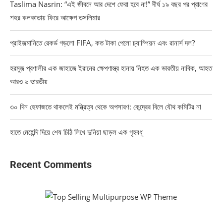
Taslima Nasrin: “এই জীবনে আর দেশে ফেরা হবে না!” দীর্ঘ ১৯ বছর পর প্রাণের
শহর কলকাতায় ফিরে আক্ষেপ তসলিমার
প্রাইজ়মানিতে রেকর্ড গড়লো FIFA, কত টাকা পেলো চ্যাম্পিয়ন এবং রানার্স দল?
হরমুজ় প্রণালীর এক জাহাজে ইরানের ক্ষেপণাস্ত্র হানায় নিহত এক ভারতীয় নাবিক, আহত
আরও ৬ ভারতীয়
৩০ দিন হেফাজতে থাকলেই মন্ত্রিত্ব থেকে অপসারণ: কেন্দ্রের বিলে যৌথ কমিটির না
হাতে মেহেন্দি দিয়ে শেষ চিঠি লিখে দুনিয়া ছাড়ল এক গৃহবধূ
Recent Comments