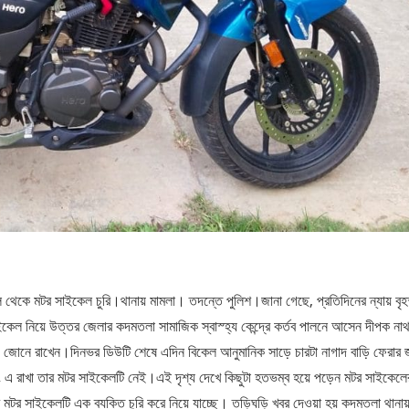
 থেকে মটর সাইকেল চুরি।থানায় মামলা। তদন্তে পুলিশ।জানা গেছে, প্রতিদিনের ন্যায় বৃহ
েল নিয়ে উত্তর জেলার কদমতলা সামাজিক স্বাস্হ্য কেন্দ্রে কর্তব পালনে আসেন দীপক নাথ
র্কিং জোনে রাখেন।দিনভর ডিউটি শেষে এদিন বিকেল আনুমানিক সাড়ে চারটা নাগাদ বাড়ি ফেরার 
র্কিং এ রাখা তার মটর সাইকেলটি নেই।এই দৃশ্য দেখে কিছুটা হতভম্ব হয়ে পড়েন মটর সাইকেলে
ার মটর সাইকেলটি এক ব্যক্তি চুরি করে নিয়ে যাচ্ছে। তড়িঘড়ি খবর দেওয়া হয় কদমতলা থানা