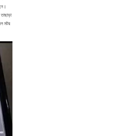
ছেন।
 তাছাড়া
দিল মটর