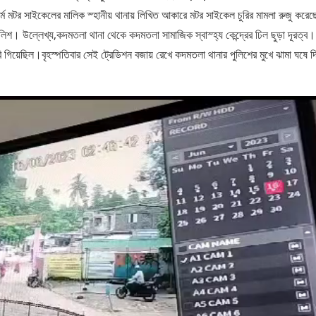
মে মটর সাইকেলের মালিক স্হানীয় থানায় লিখিত আকারে মটর সাইকেল চুরির মামলা রুজু করে
ুলিশ। উল্লেখ্য,কদমতলা থানা থেকে কদমতলা সামাজিক স্বাস্হ্য কেন্দ্রের ঢিল ছুড়া দূরত্ব।
 চুরি গিয়েছিল।বৃহস্পতিবার সেই ট্রেডিশন বজায় রেখে কদমতলা থানার পুলিশের মুখে ঝামা ঘষে 