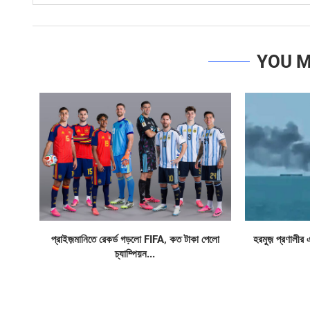
YOU M
প্রাইজ়মানিতে রেকর্ড গড়লো FIFA, কত টাকা পেলো
হরমুজ় প্রণালীর 
চ্যাম্পিয়ন...