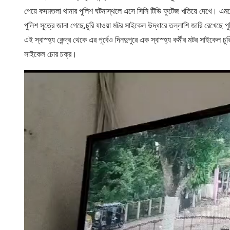
পেয়ে কদমতলা থানার পুলিশ ঘটনাস্থলে এসে সিসি টিভি ফুটেজ খতিয়ে দেখে। এমর্
পুলিশ সূত্রে জানা গেছে,চুরি যাওয়া মটর সাইকেল উদ্ধারে তল্লাশি জারি রেখেছে প
এই স্বাস্হ্য কেন্দ্র থেকে এর পূর্বেও দিনদুপুরে এক স্বাস্হ্য কর্মীর মটর সাইকেল
সাইকেল চোর চক্র।