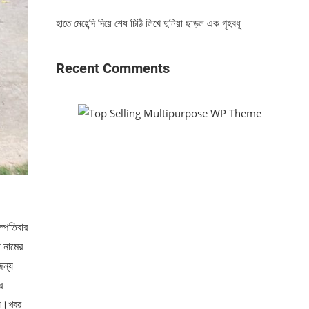
হাতে মেহেন্দি দিয়ে শেষ চিঠি লিখে দুনিয়া ছাড়ল এক গৃহবধূ
Recent Comments
স্পতিবার
 নামের
জন্য
র
য়।খবর