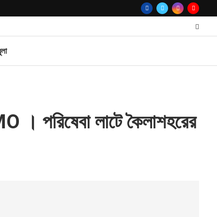
ুলা
DMO । পরিষেবা লাটে কৈলাশহরের