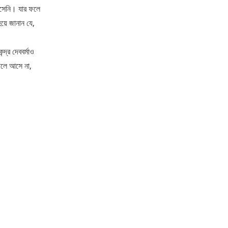
 আসেনি। যার ফলে
য়ে জানান যে,
দ্র দেববর্মাও
ালে আসে না,