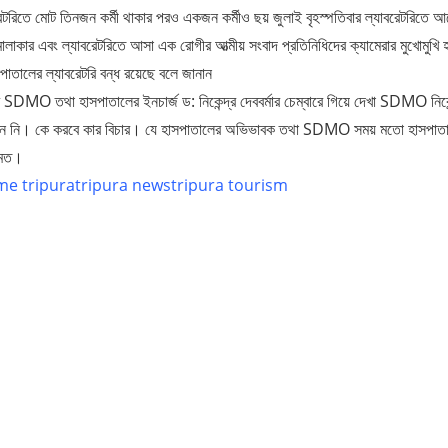
রেটরিতে মোট তিনজন কর্মী থাকার পরও একজন কর্মীও ছয় জুলাই বৃহস্পতিবার ল্যাবরেটরিতে
 মালাকার এবং ল্যাবরেটরিতে আসা এক রোগীর আত্মীয় সংবাদ প্রতিনিধিদের ক্যামেরার মুখোমুখি হ
াতালের ল্যাবরেটরি বন্ধ রয়েছে বলে জানান
 SDMO তথা হাসপাতালের ইনচার্জ ড: নিকেন্দ্র দেববর্মার চেম্বারে গিয়ে দেখা SDMO নিকেন্
 আসেন নি। কে করবে কার বিচার। যে হাসপাতালের অভিভাবক তথা SDMO সময় মতো হাসপাত
িমত।
me tripura
tripura news
tripura tourism