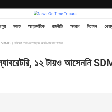
িপুরা
ভারত
আন্তর্জাতিক
রাজনীতি
অপরাধ
বিনোদন
খেলাধ
সেননি SDMO । পরিষেবা লাটে কৈলাশহরের আরজিএম হাসপাতালে
র ল্যাবরেটরি, ১২ টায়ও আসেননি S