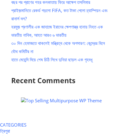
বছর পর প্রাণের শহর কলকাতায় ফিরে আক্ষেপ তসলিমার
প্রাইজ়মানিতে রেকর্ড গড়লো FIFA, কত টাকা পেলো চ্যাম্পিয়ন এবং
রানার্স দল?
হরমুজ় প্রণালীর এক জাহাজে ইরানের ক্ষেপণাস্ত্র হানায় নিহত এক
ভারতীয় নাবিক, আহত আরও ৬ ভারতীয়
৩০ দিন হেফাজতে থাকলেই মন্ত্রিত্ব থেকে অপসারণ: কেন্দ্রের বিলে
যৌথ কমিটির না
হাতে মেহেন্দি দিয়ে শেষ চিঠি লিখে দুনিয়া ছাড়ল এক গৃহবধূ
Recent Comments
CATEGORIES
ত্রিপুরা