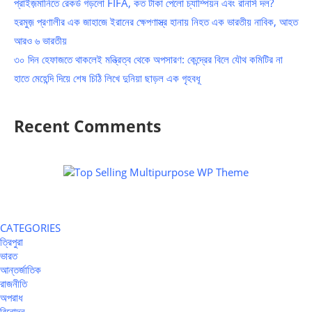
প্রাইজ়মানিতে রেকর্ড গড়লো FIFA, কত টাকা পেলো চ্যাম্পিয়ন এবং রানার্স দল?
হরমুজ় প্রণালীর এক জাহাজে ইরানের ক্ষেপণাস্ত্র হানায় নিহত এক ভারতীয় নাবিক, আহত
আরও ৬ ভারতীয়
৩০ দিন হেফাজতে থাকলেই মন্ত্রিত্ব থেকে অপসারণ: কেন্দ্রের বিলে যৌথ কমিটির না
হাতে মেহেন্দি দিয়ে শেষ চিঠি লিখে দুনিয়া ছাড়ল এক গৃহবধূ
Recent Comments
CATEGORIES
ত্রিপুরা
ভারত
আন্তর্জাতিক
রাজনীতি
অপরাধ
বিনোদন