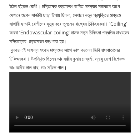
উঠল দুইজন রোগী। মস্তিষ্কে রক্তক্ষরণ জনিত সমস্যার সমাধানে আগে
যেখানে ওপেন সার্জারী ছাড়া উপায় ছিলনা, সেখানে নতুন প্রযুক্তির মাধ্যমে
সার্জারী ছাড়াই রোগীদের সুস্থ্য করে তুললেন রাজ্যের চিকিৎসকরা। ‘Coiling’
অথবা ‘Endovascular coiling’ নামক নতুন চিকিৎসা পদ্ধতির মাধ্যমের
মস্তিষ্কের রক্তক্ষরণ বন্ধ করা হয়।
বুধবার এই সাফল্য সংবাদ মাধ্যমের সাথে ভাগ করলেন জিবি হাসপাতালের
চিকিৎসকরা। উপস্থিত ছিলেন ডাঃ সঞ্জীব কুমার দেব্বর্মা, স্নায়ু রোগ বিশেষজ্ঞ
ডাঃ আবীর লাল নাথ, ডাঃ সঞ্জিত পাল।