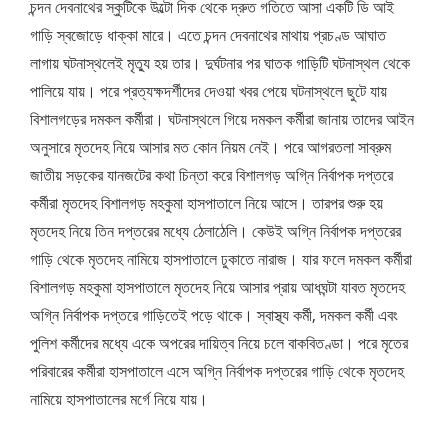
চন্দন দেবনাথের স্কুটিকে উল্টো দিক থেকে দ্রুত গতিতে আসা একটি ডি আই
গাড়ি স্বজোড়ে ধাক্কা মারে। এতে চন্দন দেবনাথের মাথায় প্রচণ্ড আঘাত
লাগায় ঘটনাস্থলেই মৃত্যু হয় তার। দুর্ঘটনার পর ঘাতক গাড়িটি ঘটনাস্থল থেকে
পালিয়ে যায়। পরে প্রত্যক্ষদর্শীদের দেওয়া খবর পেয়ে ঘটনাস্থলে ছুটে যায়
বিশালগড়ের দমকল কর্মীরা। ঘটনাস্থলে গিয়ে দমকল কর্মীরা জানায় তাদের আইন
অনুসারে মৃতদেহ নিয়ে আসার মত কোন নিয়ম নেই। পরে আগরতলা সাব্রুম
জাতীয় সড়কের যানজটের কথা চিন্তা করে বিশালগড় অগ্নি নির্বাপক দপ্তরে
কর্মীরা মৃতদেহ বিশালগড় মহকুমা হাসপাতালে নিয়ে আসে। তারপর শুরু হয়
মৃতদেহ নিয়ে তিন দপ্তরের মধ্যে ঠেলাঠেলি। কেউই অগ্নি নির্বাপক দপ্তরের
গাড়ি থেকে মৃতদেহ নামিয়ে হাসপাতালে ঢুকাতে নারাজ। যার ফলে দমকল কর্মীরা
বিশালগড় মহকুমা হাসপাতালে মৃতদেহ নিয়ে আসার প্রায় আধঘন্টা যাবত মৃতদেহ
অগ্নি নির্বাপক দপ্তরে গাড়িতেই পড়ে থাকে। স্বাস্থ্য কর্মী, দমকল কর্মী এবং
পুলিশ কর্মীদের মধ্যে একে অপরের দায়িত্ব নিয়ে চলে বাকবিতণ্ডা। পরে মৃতের
পরিবারের কর্মীরা হাসপাতালে এসে অগ্নি নির্বাপক দপ্তরের গাড়ি থেকে মৃতদেহ
নামিয়ে হাসপাতালের মর্গে নিয়ে যায়।