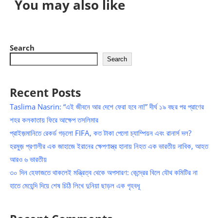
You may also like
Search
Search
Recent Posts
Taslima Nasrin: “এই জীবনে আর দেশে ফেরা হবে না!” দীর্ঘ ১৯ বছর পর প্রাণের
শহর কলকাতায় ফিরে আক্ষেপ তসলিমার
প্রাইজ়মানিতে রেকর্ড গড়লো FIFA, কত টাকা পেলো চ্যাম্পিয়ন এবং রানার্স দল?
হরমুজ় প্রণালীর এক জাহাজে ইরানের ক্ষেপণাস্ত্র হানায় নিহত এক ভারতীয় নাবিক, আহত
আরও ৬ ভারতীয়
৩০ দিন হেফাজতে থাকলেই মন্ত্রিত্ব থেকে অপসারণ: কেন্দ্রের বিলে যৌথ কমিটির না
হাতে মেহেন্দি দিয়ে শেষ চিঠি লিখে দুনিয়া ছাড়ল এক গৃহবধূ