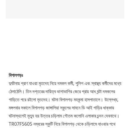
বিশালগড়ঃ
দুর্ঘটনায় প্রাণ যাওয়া মৃতদেহ নিয়ে দমকল কর্মী, পুলিশ এবং স্বাস্থ্য কর্মীদের মধ্যে
ঠেলাঠেলি। তিন দপ্তরের দায়িত্ব ভাগাভাগির জেরে প্রায় আধ ঘন্টা দমকলের
গাড়িতে পরে রইলো মৃতদেহ। ঘটনা বিশালগড় মহকুমা হাসপাতালে। উল্লেখ্য,
মঙ্গলবার সকালে বিশালগড় জাঙ্গালিয়া স্কুলের সামনে ডি আই গাড়ির ধাক্কায়
ঘটনাস্থলেই মৃত্যু হয় উত্তর চড়িলাম গৌতম কলোনি এলাকার চন্দন দেবনাথে।
TR07F5605 নম্বরের স্কুটি নিয়ে বিশালগড় থেকে চড়িলামে যাওয়ার পথে