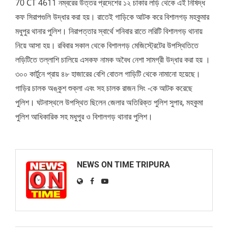
70 CT 4611 নম্বরের উত্তর প্রদেশের ১২ চাকার লড়ি থেকে এই নিষিদ্ধ
কফ সিরাপগুলি উদ্ধার করা হয়। রাতেই গাড়িকে আটক করে বিশালগড় মহকুমার
মধুপুর থানার পুলিশ। নিরাপত্তার স্বার্থে শনিবার রাতে লরিটি বিশালগড় থানায়
নিয়ে আসা হয়। রবিবার সকাল থেকে বিশালগড় মেজিস্ট্রেটের উপস্থিতিতে
লড়িটিতে তল্লাশি চালিয়ে এসকফ নামক অবৈধ নেশা সামগ্রী উদ্ধার করা হয় ।
৩০০ কার্টুনে প্রায় ৪৮ হাজারের বেশি বোতল গাড়িটি থেকে নামানো হয়েছে।
গাড়ির চালক অঙ্কুশ শুক্লা এবং সহ চালক রাজন সিং -কে আটক করেছে
পুলিশ। ঘটনাস্থলে উপস্থিত ছিলেন জেলার অতিরিক্ত পুলিশ সুপার, মহকুমা
পুলিশ আধিকারিক সহ মধুপুর ও বিশালগড় থানার পুলিশ।
NEWS ON TIME TRIPURA