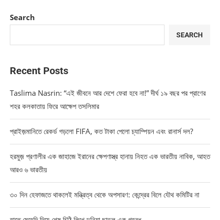
Search
SEARCH
Recent Posts
Taslima Nasrin: “এই জীবনে আর দেশে ফেরা হবে না!” দীর্ঘ ১৯ বছর পর প্রাণের
শহর কলকাতায় ফিরে আক্ষেপ তসলিমার
প্রাইজ়মানিতে রেকর্ড গড়লো FIFA, কত টাকা পেলো চ্যাম্পিয়ন এবং রানার্স দল?
হরমুজ় প্রণালীর এক জাহাজে ইরানের ক্ষেপণাস্ত্র হানায় নিহত এক ভারতীয় নাবিক, আহত
আরও ৬ ভারতীয়
৩০ দিন হেফাজতে থাকলেই মন্ত্রিত্ব থেকে অপসারণ: কেন্দ্রের বিলে যৌথ কমিটির না
হাতে মেহেন্দি দিয়ে শেষ চিঠি লিখে দুনিয়া ছাড়ল এক গৃহবধূ