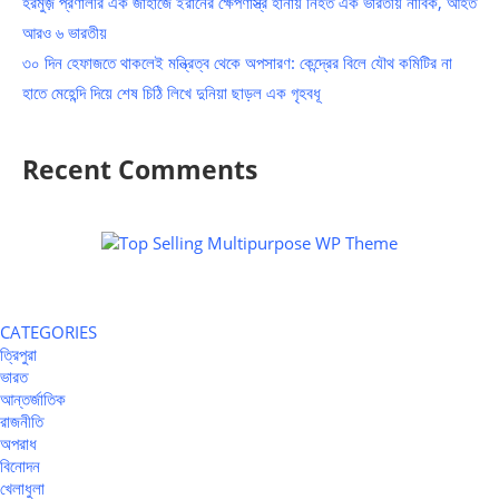
হরমুজ় প্রণালীর এক জাহাজে ইরানের ক্ষেপণাস্ত্র হানায় নিহত এক ভারতীয় নাবিক, আহত
আরও ৬ ভারতীয়
৩০ দিন হেফাজতে থাকলেই মন্ত্রিত্ব থেকে অপসারণ: কেন্দ্রের বিলে যৌথ কমিটির না
হাতে মেহেন্দি দিয়ে শেষ চিঠি লিখে দুনিয়া ছাড়ল এক গৃহবধূ
Recent Comments
CATEGORIES
ত্রিপুরা
ভারত
আন্তর্জাতিক
রাজনীতি
অপরাধ
বিনোদন
খেলাধুলা