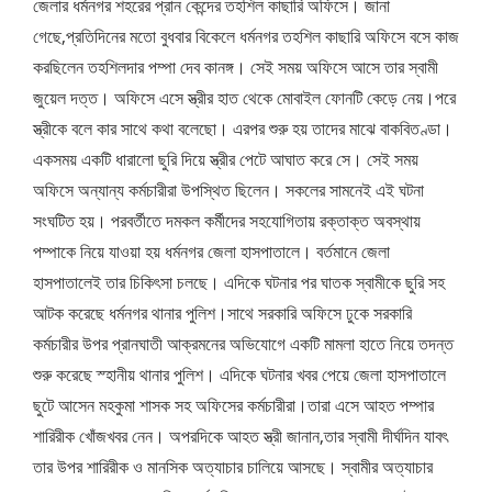
জেলার ধর্মনগর শহরের প্রান কেন্দের তহশিল কাছারি অফিসে। জানা
গেছে,প্রতিদিনের মতো বুধবার বিকেলে ধর্মনগর তহশিল কাছারি অফিসে বসে কাজ
করছিলেন তহশিলদার পম্পা দেব কানঙ্গ। সেই সময় অফিসে আসে তার স্বামী
জুয়েল দত্ত। অফিসে এসে স্ত্রীর হাত থেকে মোবাইল ফোনটি কেড়ে নেয়।পরে
স্ত্রীকে বলে কার সাথে কথা বলেছো। এরপর শুরু হয় তাদের মাঝে বাকবিতণ্ডা।
একসময় একটি ধারালো ছুরি দিয়ে স্ত্রীর পেটে আঘাত করে সে। সেই সময়
অফিসে অন্যান্য কর্মচারীরা উপস্থিত ছিলেন। সকলের সামনেই এই ঘটনা
সংঘটিত হয়। পরবর্তীতে দমকল কর্মীদের সহযোগিতায় রক্তাক্ত অবস্থায়
পম্পাকে নিয়ে যাওয়া হয় ধর্মনগর জেলা হাসপাতালে। বর্তমানে জেলা
হাসপাতালেই তার চিকিৎসা চলছে। এদিকে ঘটনার পর ঘাতক স্বামীকে ছুরি সহ
আটক করেছে ধর্মনগর থানার পুলিশ।সাথে সরকারি অফিসে ঢুকে সরকারি
কর্মচারীর উপর প্রানঘাতী আক্রমনের অভিযোগে একটি মামলা হাতে নিয়ে তদন্ত
শুরু করেছে স্হানীয় থানার পুলিশ। এদিকে ঘটনার খবর পেয়ে জেলা হাসপাতালে
ছুটে আসেন মহকুমা শাসক সহ অফিসের কর্মচারীরা।তারা এসে আহত পম্পার
শারিরীক খোঁজখবর নেন। অপরদিকে আহত স্ত্রী জানান,তার স্বামী দীর্ঘদিন যাবৎ
তার উপর শারিরীক ও মানসিক অত্যাচার চালিয়ে আসছে। স্বামীর অত্যাচার