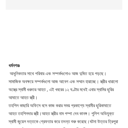
ধর্মনগরঃ
আধুনিকতার সাথে পরিবার এবং সম্পর্কগুলোও আজ দুষিত হয়ে পড়ছে।
সামাজিক অবক্ষয়ে সম্পর্কগুলো আজ আবেগ এবং সম্মান হারাচ্ছে। স্ত্রীর ধারালো
অস্ত্রে স্বামী গুরুতর আহত , এই খবরের ১২ ঘণ্টার মধেই এবার স্বামির ছুরির
আঘাতে আহত স্ত্রী।
তহশিল কাছারি অফিসে বসে কাজ করার সময় প্রকাশ্যে স্বামীর ছুরিকাঘাতে
আহত তহশিলদার স্ত্রী।আহত স্ত্রীর নাম পম্পা দেব কানঙ্গ। পুলিশ অভিযুক্ত
স্বামী জুয়েল দত্তকে গ্রেফতার করে তদন্ত শুরু করেছে।ঘটনা উত্তর ত্রিপুরা