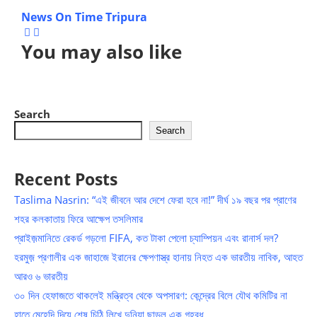
News On Time Tripura
You may also like
Search
Search
Recent Posts
Taslima Nasrin: “এই জীবনে আর দেশে ফেরা হবে না!” দীর্ঘ ১৯ বছর পর প্রাণের
শহর কলকাতায় ফিরে আক্ষেপ তসলিমার
প্রাইজ়মানিতে রেকর্ড গড়লো FIFA, কত টাকা পেলো চ্যাম্পিয়ন এবং রানার্স দল?
হরমুজ় প্রণালীর এক জাহাজে ইরানের ক্ষেপণাস্ত্র হানায় নিহত এক ভারতীয় নাবিক, আহত
আরও ৬ ভারতীয়
৩০ দিন হেফাজতে থাকলেই মন্ত্রিত্ব থেকে অপসারণ: কেন্দ্রের বিলে যৌথ কমিটির না
হাতে মেহেন্দি দিয়ে শেষ চিঠি লিখে দুনিয়া ছাড়ল এক গৃহবধূ