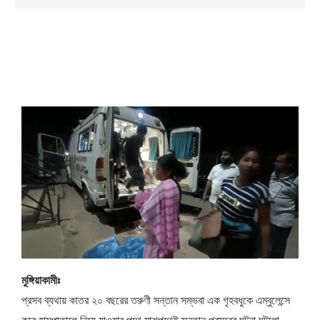
মুঙ্গিয়াকামীঃ
প্রসব ব্যথায় কাতর ২০ বছরের তরুণী সন্তান সম্ভবা এক গৃহবধুকে এম্বুলেন্সে