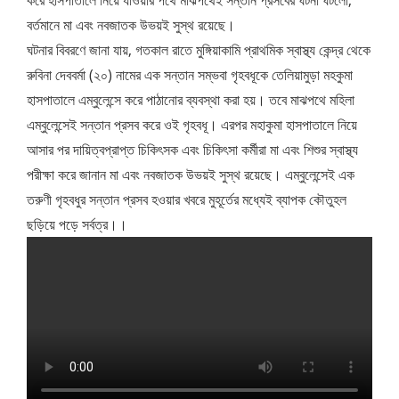
করে হাসপাতালে নিয়ে যাওয়ার পথে মাঝপথেই সন্তান প্রসবের ঘটনা ঘটলো,
বর্তমানে মা এবং নবজাতক উভয়ই সুস্থ রয়েছে।
ঘটনার বিবরণে জানা যায়, গতকাল রাতে মুঙ্গিয়াকামি প্রাথমিক স্বাস্থ্য কেন্দ্র থেকে
রুবিনা দেববর্মা (২০) নামের এক সন্তান সম্ভবা গৃহবধূকে তেলিয়ামুড়া মহকুমা
হাসপাতালে এম্বুলেন্সে করে পাঠানোর ব্যবস্থা করা হয়। তবে মাঝপথে মহিলা
এম্বুলেন্সেই সন্তান প্রসব করে ওই গৃহবধূ। এরপর মহাকুমা হাসপাতালে নিয়ে
আসার পর দায়িত্বপ্রাপ্ত চিকিৎসক এবং চিকিৎসা কর্মীরা মা এবং শিশুর স্বাস্থ্য
পরীক্ষা করে জানান মা এবং নবজাতক উভয়ই সুস্থ রয়েছে। এম্বুলেন্সেই এক
তরুণী গৃহবধুর সন্তান প্রসব হওয়ার খবরে মুহূর্তের মধ্যেই ব্যাপক কৌতুহল
ছড়িয়ে পড়ে সর্বত্র।।