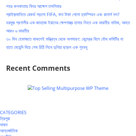
শহর কলকাতায় ফিরে আক্ষেপ তসলিমার
প্রাইজ়মানিতে রেকর্ড গড়লো FIFA, কত টাকা পেলো চ্যাম্পিয়ন এবং রানার্স দল?
হরমুজ় প্রণালীর এক জাহাজে ইরানের ক্ষেপণাস্ত্র হানায় নিহত এক ভারতীয় নাবিক, আহত
আরও ৬ ভারতীয়
৩০ দিন হেফাজতে থাকলেই মন্ত্রিত্ব থেকে অপসারণ: কেন্দ্রের বিলে যৌথ কমিটির না
হাতে মেহেন্দি দিয়ে শেষ চিঠি লিখে দুনিয়া ছাড়ল এক গৃহবধূ
Recent Comments
CATEGORIES
ত্রিপুরা
ভারত
আন্তর্জাতিক