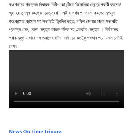
কংগ্রেসের প্রাক্তন বিধায়ক দিলীপ চৌধুরীকে বিলোনিয়া কেন্দ্রে প্রার্থী করতেই
ক্ষুব্দ হয় তৃনমূল কংগ্রেস নেতৃত্বরা। এই যাত্রায় পদত্যাগ করলেন তৃণমূল
কংগ্রেসের প্রদেশ সহ সভাপতি ত্রিদিব দত্ত, দক্ষিণ জেলার জেলা সভাপতি
প্রশান্ত সেন, জেলা নেতৃত্ব কাজল বনিক সহ একঝাঁক নেতৃত্ব । নির্বাচনের
প্রাক মুহূর্ত এভাবে দল ত্যাগের ঘটনা নির্বাচনে কতটুকু প্রভাব পড়ে এখন সেটাই
দেখার।
News On Time Tripura