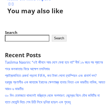
You may also like
Search
Search
Recent Posts
Taslima Nasrin: “এই জীবনে আর দেশে ফেরা হবে না!” দীর্ঘ ১৯ বছর পর প্রাণের
শহর কলকাতায় ফিরে আক্ষেপ তসলিমার
প্রাইজ়মানিতে রেকর্ড গড়লো FIFA, কত টাকা পেলো চ্যাম্পিয়ন এবং রানার্স দল?
হরমুজ় প্রণালীর এক জাহাজে ইরানের ক্ষেপণাস্ত্র হানায় নিহত এক ভারতীয় নাবিক, আহত
আরও ৬ ভারতীয়
৩০ দিন হেফাজতে থাকলেই মন্ত্রিত্ব থেকে অপসারণ: কেন্দ্রের বিলে যৌথ কমিটির না
হাতে মেহেন্দি দিয়ে শেষ চিঠি লিখে দুনিয়া ছাড়ল এক গৃহবধূ