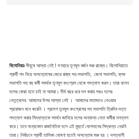
বিলোনিয়াঃ
পীযূষে আস্থা নেই ! গণহারে তৃণমূল বর্জন শুরু রাজ্যে। বিলোনিয়াতে
প্রার্থী পদ নিয়ে অসন্তোষের জেরে রাজ্য সহ-সভাপতি, জেলা সভাপতি, ব্লক
সভাপতি সহ বহু কর্মী সমর্থক তৃণমূল কংগ্রেস থেকে পদত্যাগ করল। তারা বলেন
দলের বোঝা হতে চাই না আমরা। দীর্ঘ বছর ধরে দল করার পরও দলের
নেতৃত্বদের আমাদের উপর আস্থা নেই । আমাদের মতামতও নেওয়ার
প্রয়োজন মনে করেনি । প্রদেশ তৃনমূল কংগ্রেসের সহ সভাপতি ত্রিদিব দত্ত
পদত্যাগ করার সিদ্ধান্তকে সমর্থন জানিয়ে দলের অন্যান্য নেতা কর্মীরা দলত্যগ
করে। তবে অন্যকোন রাজনৈতিক দলে এই মুহুর্তে যোগদানের সিদ্ধান্ত নেয়নি
তারা। নির্বাচনে প্রার্থী তালিকা ঘোষণা হতেই অসন্তোষ শুরু হয় । দলত্যাগী