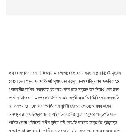
হায় রে সুশাসন! বিনা চিকিৎসায় আর অভাবের তারনায় সন্তান জন্ম দিয়েই মৃত্যুর
কোলে ঢলে পড়ল জনজাতি মা! সুশাসনের রাজ্যে চরম দারিদ্রতায় জর্জরিত হয়ে
গ্রামবাসীর আর্থিক সহায়তায় ভর করে কোন মতে সন্তান জন্ম দিয়েও শেষ রক্ষা
হলো না মায়ের । একপ্রকার উপবাস আর অপুষ্টি এবং বিনা চিকিৎসায় জনজাতি
মা সন্তান জন্ম দেওয়ার তিনদিন পর পৃথিবী ছেড়ে চলে যেতে বাধ্য হলেন।
চাঞ্চল্যকর এবং উদ্বেগ জনক এই ঘটনা তেলিয়ামুড়া মহকুমার অন্তর্গত স্ব-
শাসিত জেলা পরিষদের অধীন মুঙ্গিয়াগামী আর.ডি ব্লকের অন্তর্গত প্রত্যন্ত
কুতনা পাড়া এলাকায়। স্থানীয় সূত্রে জানা যায়, আজ থেকে কয়েক বছর আগে