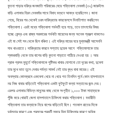
কুতনা পাড়ার দরিদ্র জনজাতি পরিবারের মেয়ে শক্তিবালা দেববর্মা (৩২) জারুইলং
বাড়ি এলাকার হিরন দেববর্মার সাথে বিবাহ বন্ধনে আবদ্ধ হয়েছিলেন। জানা
গেছে, বিয়ের পর থেকেই চরম দারিদ্রতায় কায়ক্লেসে দিনাতিপাত করছিলেন
শক্তিবালা। এরই মধ্যে শক্তিবালা গর্ভবতী হয়ে পড়ে, তবে তাৎপর্যের বিষয়
হচ্ছে কেন্দ্র এবং রাজ্য সরকারের গর্ভবতি মায়েদের জন্য অনেক প্রকল্প থাকলেও
এই মা সেই সব থেকে ছিল বঞ্চিত। এই দরিদ্র মায়ের ঘরে মুখ্যমন্ত্রী আসেননি
সাধ খাওয়াতে। দারিদ্রতার কারনে সপ্তাহ দুয়েক আগে শক্তিমালাকে তার
শ্বশুরবাড়ি থেকে তার বাপের বাড়ি কুতনা পাড়াতে পাঠিয়ে দেওয়া হয় । আর
প্রাক প্রসব মুহূর্তে শক্তিবালাকে পুষ্টিকর খাবার যোগানো তো দূরের কথা, দুবেলা
তার মুখে ভাত তুলে দেবার পর্যন্ত সামর্থ নেই তার বৃদ্ধ বাবা মায়ের। এই
অবস্থায় কোনক্রমে একবেলা খেয়ে না খেয়ে গত তিনদিন পূর্বে কোন হাসপাতালে
নয় নিজ বাবার বাড়িতেই শক্তিবালা একটা ফুটফুটে কন্যা সন্তানের জন্ম দেয়।
এরপর এলাকার বিভিন্ন মানুষের কাছ থেকে সংগৃহীত ১,০০০ টাকা সাহায্যকে
পুঁজি করে খোয়াই জেলা হাসপাতালে চিকিৎসা করায় শক্তিবালা। যথারীতি
শক্তিবালা তার কন্যাকে নিয়ে বাপের বাড়িতেই ছিল। গতকাল রাতের দিকে
দুর্বলতার কারণে এবং প্রসবের পরবর্তী সময়ে বিনা চিকিৎসার কারণে অধিক