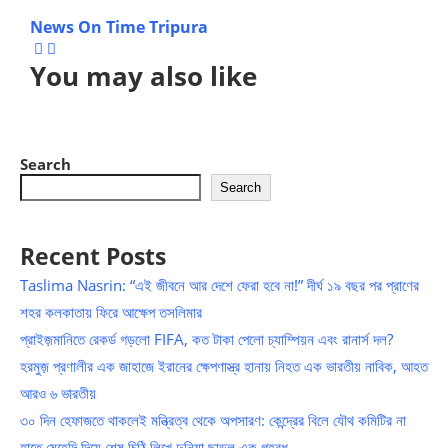
News On Time Tripura
You may also like
Search
Search
Recent Posts
Taslima Nasrin: “এই জীবনে আর দেশে ফেরা হবে না!” দীর্ঘ ১৯ বছর পর প্রাণের
শহর কলকাতায় ফিরে আক্ষেপ তসলিমার
প্রাইজ়মানিতে রেকর্ড গড়লো FIFA, কত টাকা পেলো চ্যাম্পিয়ন এবং রানার্স দল?
হরমুজ় প্রণালীর এক জাহাজে ইরানের ক্ষেপণাস্ত্র হানায় নিহত এক ভারতীয় নাবিক, আহত
আরও ৬ ভারতীয়
৩০ দিন হেফাজতে থাকলেই মন্ত্রিত্ব থেকে অপসারণ: কেন্দ্রের বিলে যৌথ কমিটির না
হাতে মেহেন্দি দিয়ে শেষ চিঠি লিখে দুনিয়া ছাড়ল এক গৃহবধূ