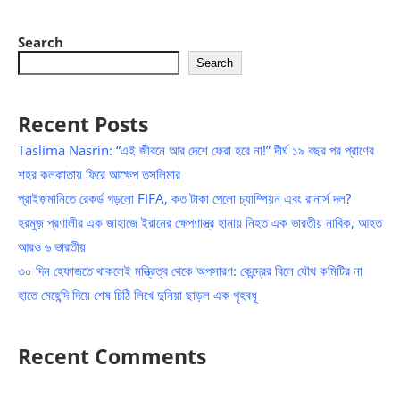
Search
Search
Recent Posts
Taslima Nasrin: “এই জীবনে আর দেশে ফেরা হবে না!” দীর্ঘ ১৯ বছর পর প্রাণের
শহর কলকাতায় ফিরে আক্ষেপ তসলিমার
প্রাইজ়মানিতে রেকর্ড গড়লো FIFA, কত টাকা পেলো চ্যাম্পিয়ন এবং রানার্স দল?
হরমুজ় প্রণালীর এক জাহাজে ইরানের ক্ষেপণাস্ত্র হানায় নিহত এক ভারতীয় নাবিক, আহত
আরও ৬ ভারতীয়
৩০ দিন হেফাজতে থাকলেই মন্ত্রিত্ব থেকে অপসারণ: কেন্দ্রের বিলে যৌথ কমিটির না
হাতে মেহেন্দি দিয়ে শেষ চিঠি লিখে দুনিয়া ছাড়ল এক গৃহবধূ
Recent Comments