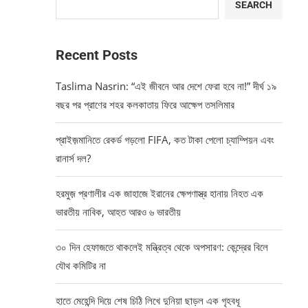
SEARCH
Recent Posts
Taslima Nasrin: “এই জীবনে আর দেশে ফেরা হবে না!” দীর্ঘ ১৯
বছর পর প্রাণের শহর কলকাতায় ফিরে আক্ষেপ তসলিমার
প্রাইজ়মানিতে রেকর্ড গড়লো FIFA, কত টাকা পেলো চ্যাম্পিয়ন এবং
রানার্স দল?
হরমুজ় প্রণালীর এক জাহাজে ইরানের ক্ষেপণাস্ত্র হানায় নিহত এক
ভারতীয় নাবিক, আহত আরও ৬ ভারতীয়
৩০ দিন হেফাজতে থাকলেই মন্ত্রিত্ব থেকে অপসারণ: কেন্দ্রের বিলে
যৌথ কমিটির না
হাতে মেহেন্দি দিয়ে শেষ চিঠি লিখে দুনিয়া ছাড়ল এক গৃহবধূ