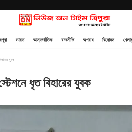
িপুরা
ভারত
আন্তর্জাতিক
রাজনীতি
অপরাধ
বিনোদন
খেলাধ
িহারের যুবক
টেশনে ধৃত বিহারের যুবক